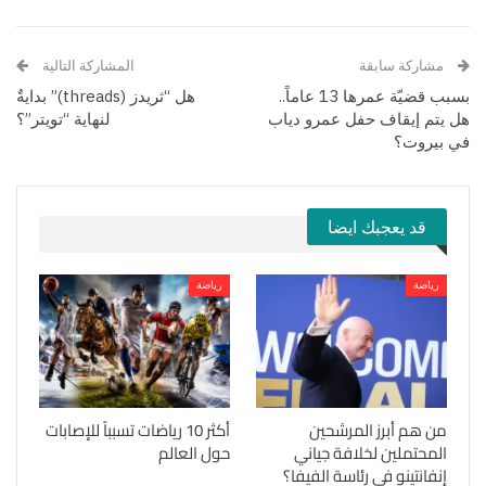
مشاركة سابقة
المشاركة التالية
بسبب قضيّة عمرها 13 عاماً..
هل “ثريدز (threads)” بدايةٌ
هل يتم إيقاف حفل عمرو دياب
لنهاية “تويتر”؟
في بيروت؟
قد يعجبك ايضا
رياضة
رياضة
من هم أبرز المرشحين
أكثر 10 رياضات تسبباً للإصابات
المحتملين لخلافة جياني
حول العالم
إنفانتينو في رئاسة الفيفا؟