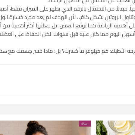
قل أهمية عن التخلص من الدهون الزائدة.
جياً. فبدلاً من الاحتفال بالرقم الذي يظهر على الميزان فقط، أص
وتناول البروتين بشكل كافٍ، لأن الهدف لم يعد مجرد خسارة ا
قلل أهمية الرياضة كما توقع البعض، بل جعلتها أكثر أهمية م
سهل اليوم مما كان عليه قبل سنوات، لكن الحفاظ على العضلات 
رحه الأطباء: كم كيلوغراماً خسرت؟ بل: ماذا خسر جسمك مع هذا
رشاقة