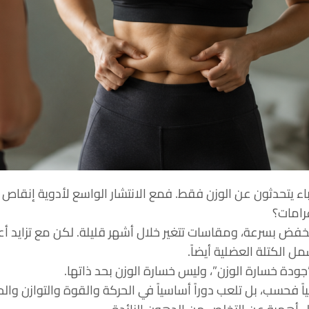
اء يتحدثون عن الوزن فقط. فمع الانتشار الواسع لأدوية إنقاص الو
رامات؟
ن تنخفض بسرعة، ومقاسات تتغير خلال أشهر قليلة. لكن مع تزايد
 الكتلة العضلية أيضاً.
ـ”جودة خسارة الوزن”، وليس خسارة الوزن بحد ذاتها.
اً فحسب، بل تلعب دوراً أساسياً في الحركة والقوة والتوازن وا