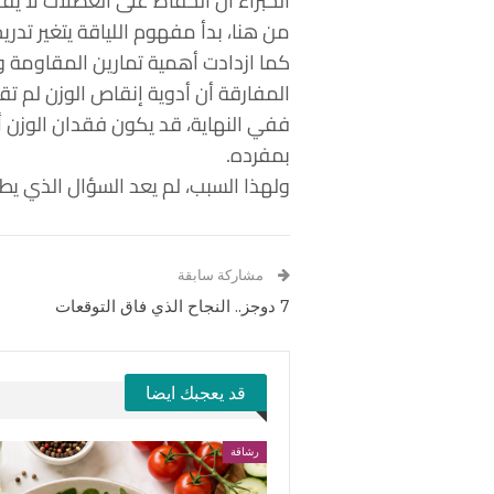
الخبراء أن الحفاظ على العضلات لا ي
من هنا، بدأ مفهوم اللياقة يتغير تدري
كما ازدادت أهمية تمارين المقاومة 
المفارقة أن أدوية إنقاص الوزن لم ت
ففي النهاية، قد يكون فقدان الوزن أ
بمفرده.
ولهذا السبب، لم يعد السؤال الذي يط
مشاركة سابقة
7 دوجز.. النجاح الذي فاق التوقعات
قد يعجبك ايضا
رشاقة