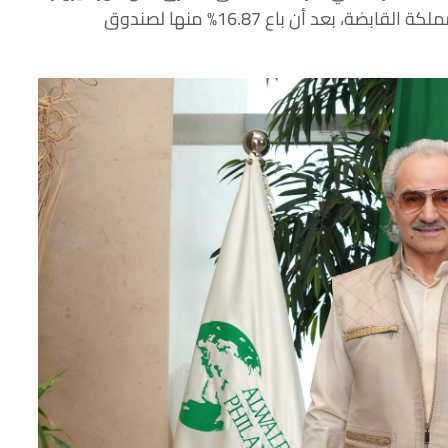
ورافلز. كما يملك حصة قدرها 78.1% في شركة المملكة القابضة، بعد أن باع 16.87% منها لصندوق