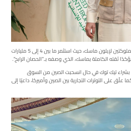
الوليد أبدى اهتمامًا واضحًا بشركتي (X) و(xAI) المملوكتين لإيلون ماسك، حيث استثمر ما بين 4 إلى 5 مليارات
ؤكدًا ثقته الكاملة بماسك، الذي وصفه بـ”الحصان الرابح”.
 بشراء تيك توك في حال انسحبت الصين من السوق
ا علّق على التوترات التجارية بين الصين وأميركا، داعيًا إلى