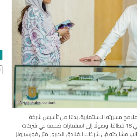
ال
لامح مسيرته الاستثمارية، بدءًا من تأسيس شركة
“المملكة القابضة” عام 1980، التي توسعت لتغطي 18 قطاعًا، وصولًا إلى استثمارات ضخمة في شركات
Cit، وSnap، وJD.com، وAlibaba، إلى جانب مشاركته في شركات الفنادق الكبرى مثل فورسيزونز