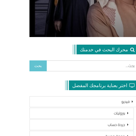
محرك البحث في خدمتك
اختر بعناية برنامجك المفضل
فيديو
بيروتيات
جردة حساب