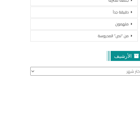
جمعة مصرية
دقيقة جداً
ملهمون
من “نص” المحروسة
الأرشيف
أرشيف