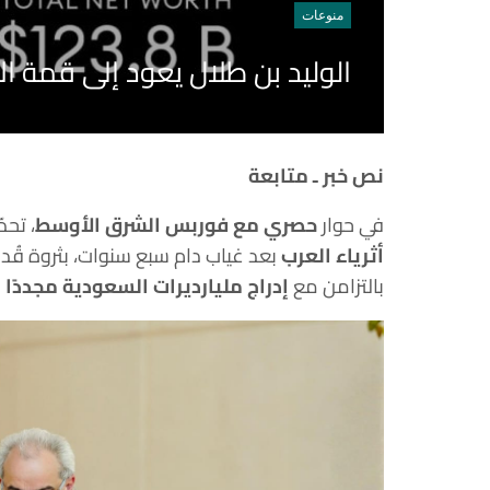
منوعات
الوليد بن طلال يعود إلى قمة الأثرياء العرب
نص خبر ـ متابعة
في حوار
حصري مع فوربس الشرق الأوسط
، تحد
أثرياء العرب
بالتزامن مع
إدراج مليارديرات السعودية مجددًا ض