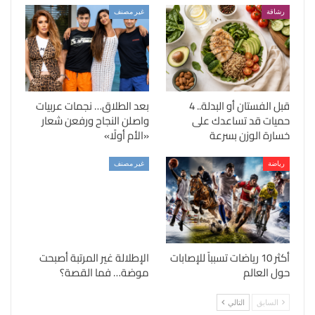
رشاقة
غير مصنف
قبل الفستان أو البدلة.. 4
بعد الطلاق… نجمات عربيات
حميات قد تساعدك على
واصلن النجاح ورفعن شعار
خسارة الوزن بسرعة
«الأم أولًا»
رياضة
غير مصنف
أكثر 10 رياضات تسبباً للإصابات
الإطلالة غير المرتبة أصبحت
حول العالم
موضة… فما القصة؟
السابق
التالي