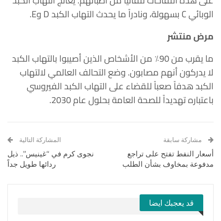
على هذه اللقاحات تلقائياً من أطبائهم. يُعالج التهاب الكبد
الوبائي C بسهولة، ونادراً ما يحدث التهاب الكبد D وE.
مرض منتشر
ما يقرب من 90٪ من الأشخاص الذين أصيبوا بالتهاب الكبد
لا يدركون أنهم مصابون. وضع التحالف العالمي لالتهاب
الكبد هدفاً صعباً للقضاء على التهاب الكبد الفيروسي
باعتباره تهديداً للصحة العامة بحلول عام 2030.
مشاركة سابقة
المشاركة التالية
أسعار النفط تفتح على تراجع
نجوى كرم في “غينيس”.. ذيل
مدفوعة بمخاوف بشأن الطلب
ردائها طويل جداً
قد يعجبك ايضا