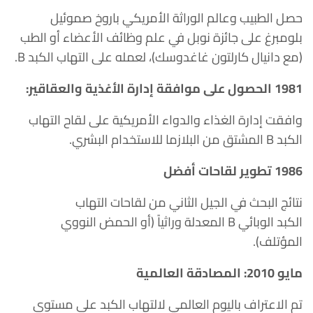
حصل الطبيب وعالم الوراثة الأمريكي باروخ صموئيل
بلومبرغ على جائزة نوبل في علم وظائف الأعضاء أو الطب
(مع دانيال كارلتون غاغدوسك)، لعمله على التهاب الكبد B.
1981 الحصول على موافقة إدارة الأغذية والعقاقير:
وافقت إدارة الغذاء والدواء الأمريكية على لقاح التهاب
الكبد B المشتق من البلازما للاستخدام البشري.
1986 تطوير لقاحات أفضل
نتائج البحث في الجيل الثاني من لقاحات التهاب
الكبد الوبائي B المعدلة وراثياً (أو الحمض النووي
المؤتلف).
مايو 2010: المصادقة العالمية
تم الاعتراف باليوم العالمي لالتهاب الكبد على مستوى