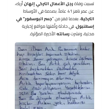
تسببت وفاة
رجل الأعمال التركي إلهان
أريك،
عن عمر ناهز 41 عاماً، بصدمة في الأوساط
التركية
، بعدما قفز من “
جسر البوسفور” في
إسطنبول
، في حادثة وثّقتها مواقع إخبارية
محلية، ونشرت
رسالته
الأخيرة المؤثرة.