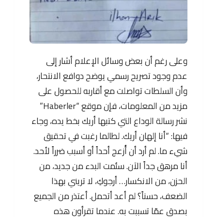
وعلى رغم أن بعض وسائل الإعلام أشار إلى
عدم وجود تصريح رسمي يوضح دوافع الانتحار،
وأن السلطات تواصلت مع أقاربه للحصول على
مزيد من المعلومات، فإن موقع “Haberler”
نشر رسالة الوداع التي كتبها أريك بخط يده، وجاء
فيها: “أنا إلهان أريك. لطالما رغبت في تحقيق
شيء ما. لم أرد أن أُزعج أحداً أو أسبب ضرراً لأحد.
أنا مرهق جداً الآن. سئمت البدء من جديد، من
الحزن، من الانكسار… أرجوكِ، لا تريني بهذا
الضعف، حسناً؟ لم أعد أتحمل. أعتذر من الجميع
بصدق عمّا تسببت به. عندما تقرأون هذه