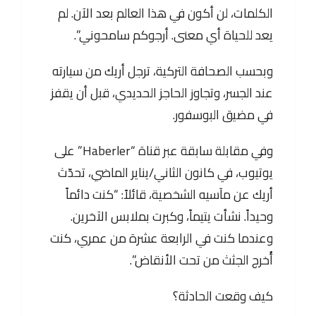
الكلمات، لن أكون في هذا العالم بعد الآن. لم
يعد للحياة أي معنى. أرجوكم سامحوني”.
وبحسب الصحافة التركية، ترجل أريك من سيارته
عند الجسر، وتجاوز الحاجز الحديدي، قبل أن يقفز
في مضيق البوسفور.
وفي مقابلة سابقة عبر قناة “Haberler” على
يوتيوب، في كانون الثاني/يناير الماضي، تحدّث
أريك عن مآسيه الشخصية، قائلاً: “كنت دائماً
وحيداً. نشأت يتيماً، وكبرت بملابس الآخرين.
وعندما كنت في الرابعة عشرة من عمري، كنت
أُخرج الجثث من تحت الأنقاض”.
كيف وقعت الحادثة؟