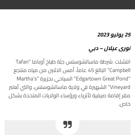
25
يوليو
2023
نورى
عيلال
–
دبي
انتشلت
شرطة
ماساتشوستس
جثة
طباخ
أوباما
“Tafari
Campbell”
البالغ
45
عاماً،
أمس
الاثنين
من
مياه
منتجع
“Edgartown Great Pond”
السياحي
بجزيرة
“Martha’s
Vineyard”
الشهيرة
في
ولاية
ماساتشوستس،
والتي
تُعتبر
مقر
إقامة
صيفية
لأثرياء
ورؤساء
الولايات
المتحدة
بشكل
خاص
.