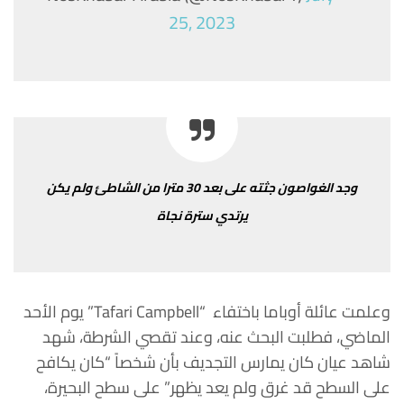
25, 2023
وجد
الغواصون
جثته
على
بعد
30
مترا
من
الشاطئ
ولم
يكن
يرتدي
سترة
نجاة
وعلمت
عائلة
أوباما
باختفاء
“Tafari Campbell”
يوم
الأحد
الماضي،
فطلبت
البحث
عنه،
وعند
تقصي
الشرطة،
شهد
شاهد
عيان
كان
يمارس
التجديف بأن
شخصاً “
كان
يكافح
على
السطح
قد
غرق
ولم
يعد
يظهر
”
على
سطح
البحيرة،