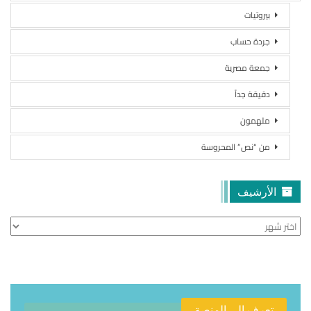
بيروتيات
جردة حساب
جمعة مصرية
دقيقة جداً
ملهمون
من “نص” المحروسة
الأرشيف
الأرشيف
تعرف الى المنصة