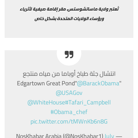
تُعتبر
ولاية
ماساتشوستس،
مقر
إقامة
صيفية
لأثرياء
ورؤساء
الولايات
المتحدة
بشكل
خاص
انتشال جثة طباخ أوباما من مياه منتجع
@BarackObama
"Edgartown Great Pond"
@USAGov
@WhiteHouse
#Tafari_Campbell
#Obama_chef
pic.twitter.com/tMWnKb6n8G
July
— NosKhabar Arabia (@NosKhabar1)