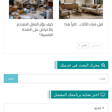
قبل شراء الأثاث… اقرأ هذا
كيف يؤثر المنزل المزدحم
بالأغراض على الصحة
النفسية؟
السابق
التالي
محرك البحث في خدمتك
اختر بعناية برنامجك المفضل
فيديو