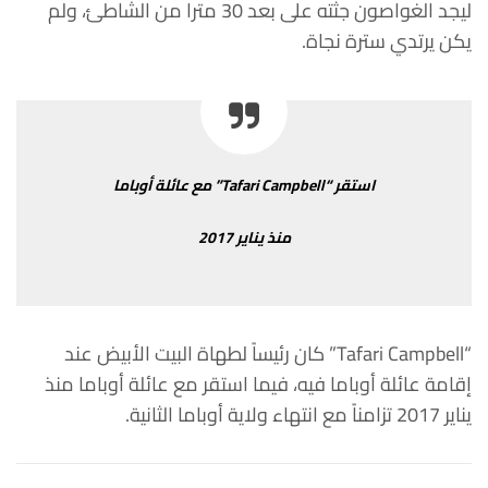
ليجد
الغواصون
جثته
على
بعد
30
مترا
من
الشاطئ،
ولم
يكن
يرتدي
سترة نجاة
.
استقر
“Tafari Campbell”
مع
عائلة
أوباما
منذ
يناير
2017
“Tafari Campbell”
كان
رئيساً
لطهاة
البيت
الأبيض
عند
إقامة
عائلة
أوباما
فيه،
فيما
استقر
مع
عائلة
أوباما
منذ
يناير
2017
تزامناً
مع
انتهاء
ولاية
أوباما الثانية
.