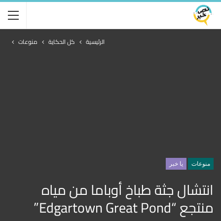
الرئيسية
كل الحكاية
منوعات
منوعات
يا خبر
انتشال جثة طباخ أوباما من مياه
منتجع “Edgartown Great Pond”