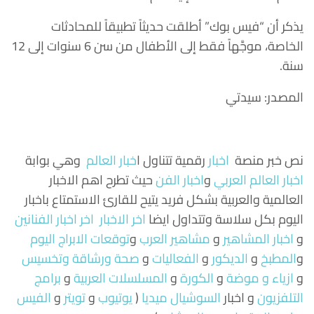
يذكر أن “فيس بوك” أطلقت حديثاً تطبيقاً للمحادثات
الخاصة، موجَّهاً فقط إلى الأطفال من سن 6 سنوات إلى 12
سنة.
المصدر: سيدتي
نص خبر منصة
اخبار
رقمية تتناول
ا
خبار العالم
وهي بوابة
اخبار العالم العربي
و
اخبار الفن
حيث تطرح اهم الاخبار
العالمية والعربية بشكل فريد يتيح للقارئ الاستمتاع باخبار
اليوم بكل سلاسة وتتداول ايضا
اخر الاخبار
اخر اخبار الفنانين
و
اخبار المشاهير
و
مشاهير العرب
و
توقعات الابراج اليوم
و
المطبخ
و
الديكور
و
الفعاليات
و
صحة ورشاقة وتخسيس
و
ازياء و موضة
و
الكورة
و
المسلسلات العربية
و
برامج
التلفزيون
و اخبار
السوشيال ميديا
(
يوتيوب
و
تويتر
و
الفيس