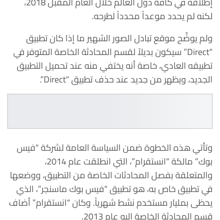
إطلاقه في كافة دول العالم خلال العام المقبل 2018،
لكنه لم يحدد موعداً محدداً لطرحه.
ولم يوضِّح موقع تبادل الصور الشهير ما إذا كان تطبيق
“Direct” سيكون بديلاً لقسم المحادثة الخاصة المتوفر في
تطبيقه العادي، خاصة أنه يختفي منه عند تحميل التطبيق
الجديد، ويظهر من جديد عند حذف تطبيق “Direct”.
وتأتي هذه الخطوة ضمن السياسة العامة لشركة “فيس
بوك” مالكة “انستقرام”، التي انطلقت عام 2014،
والمتعلقة بفصل المحادثات الخاصة من التطبيق، ووضعها
في تطبيق خاص به، هو تطبيق “فيس بوك ماسنجر”، الذي
يحظى بمليار مستخدم نشط شهرياً. وكان “انستقرام” أضاف
قسم المحادثة الخاصة إليه عام 2013.