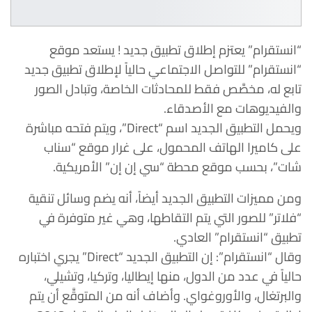
“انستقرام” يعتزم إطلاق تطبيق جديد ! يستعد موقع
“انستقرام” للتواصل الاجتماعي حالياً لإطلاق تطبيق جديد
تابع له، مخصَّص فقط للمحادثات الخاصة، وتبادل الصور
والفيديوهات مع الأصدقاء.
ويحمل التطبيق الجديد اسم “Direct”، ويتم فتحه مباشرة
على كاميرا الهاتف المحمول، على غرار موقع “سناب
شات”، بحسب موقع محطة “سي إن إن” الأمريكية.
ومن مميزات التطبيق الجديد أيضاً، أنه يضم وسائل تنقية
“فلاتر” للصور التي يتم التقاطها، وهي غير متوفرة في
تطبيق “انستقرام” العادي.
وقال “انستقرام”: إن التطبيق الجديد “Direct” يجري اختباره
حالياً في عدد من الدول، منها إيطاليا، وتركيا، وتشيلي،
والبرتغال، والأوروغواي. وأضاف أنه من المتوقَّع أن يتم