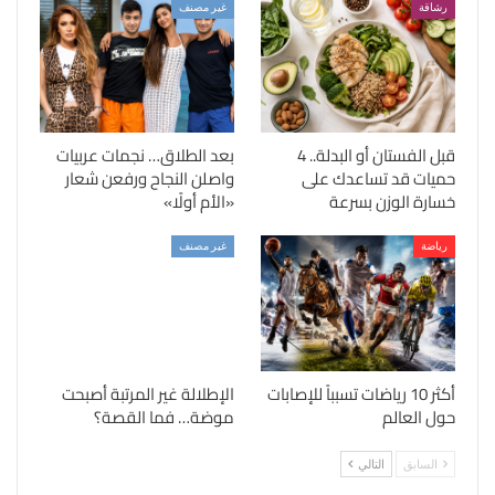
رشاقة
غير مصنف
قبل الفستان أو البدلة.. 4
بعد الطلاق… نجمات عربيات
حميات قد تساعدك على
واصلن النجاح ورفعن شعار
خسارة الوزن بسرعة
«الأم أولًا»
رياضة
غير مصنف
أكثر 10 رياضات تسبباً للإصابات
الإطلالة غير المرتبة أصبحت
حول العالم
موضة… فما القصة؟
السابق
التالي