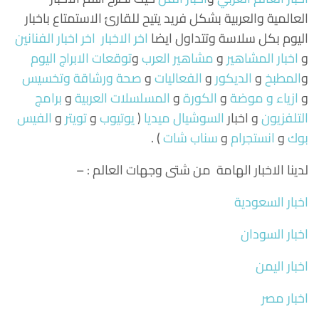
العالمية والعربية بشكل فريد يتيح للقارئ الاستمتاع باخبار
اليوم بكل سلاسة وتتداول ايضا
اخر الاخبار
اخر اخبار الفنانين
و
اخبار المشاهير
و
مشاهير العرب
و
توقعات الابراج اليوم
و
المطبخ
و
الديكور
و
الفعاليات
و
صحة ورشاقة وتخسيس
و
ازياء و موضة
و
الكورة
و
المسلسلات العربية
و
برامج
التلفزيون
و اخبار
السوشيال ميديا
(
يوتيوب
و
تويتر
و
الفيس
بوك
و
انستجرام
و
سناب شات
) .
لدينا الاخبار الهامة من شتى وجهات العالم : –
اخبار السعودية
اخبار السودان
اخبار اليمن
اخبار مصر