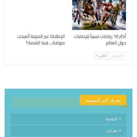
أكثر 10 رياضات تسبباً للإصابات
الإطلالة غير المرتبة أصبحت
حول العالم
موضة… فما القصة؟
السابق
التالي
تعرف الى المنصة
الرئيسية
من نحن