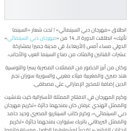
انطلاق «مهرجان دبي السينمائي» ! تحت شعار «السينما
تأتيك» انطلقت الدورة الـ 14 من «
مهرجان دبي السينمائي
»
الدولي مساء أمس (الأربعاء)، في مدينة جميرا بمشاركة
عشرات الفنانين والمئات من صناع السينما العرب والأجانب.
وكان من أبرز الحضور من الممثلات المصرية يسرا والتونسية
هند صبري والمغربية ميثاء مغربي والسورية سوزان نجم
الدين إضافة للمخرج الإماراتي علي مصطفى.
وكرم المهرجان في الافتتاح الممثلة الأسترالية كيت بلانشيت
والممثل الهندي عرفان خان بمنحهما جائزة «تكريم مهرجان
دبي السينمائي»، وكرم كاتب السيناريو المصري وحيد حامد
والممثل البريطاني باتريك ستيوارت بمنحهما جائزة «تكريم
إنجازات الفنانين» تقديراً لمشوارهما الطويل ومساهماتهما