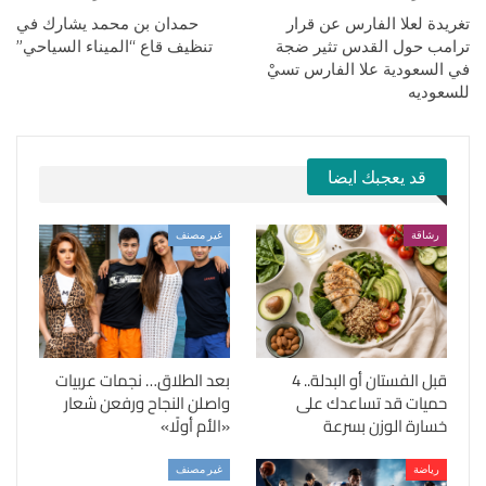
تغريدة لعلا الفارس عن قرار
حمدان بن محمد يشارك في
ترامب حول القدس تثير ضجة
تنظيف قاع “الميناء السياحي”
في السعودية علا الفارس تسيْ
للسعوديه
قد يعجبك ايضا
رشاقة
غير مصنف
قبل الفستان أو البدلة.. 4
بعد الطلاق… نجمات عربيات
حميات قد تساعدك على
واصلن النجاح ورفعن شعار
خسارة الوزن بسرعة
«الأم أولًا»
رياضة
غير مصنف