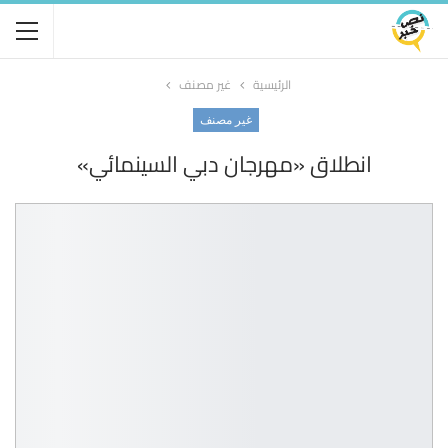
الرئيسية
غير مصنف
غير مصنف
انطلاق «مهرجان دبي السينمائي»