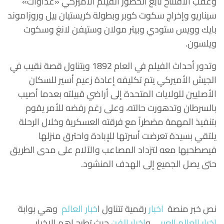
وعقب الافتتاح تابع الحضور الفيلم الأميركي «عداوات»
سيناريو وإخراج سكوت كوبر وبطولة كريستيان بيل وروزاموند
بايك وويس ستودي وبيتر مولان وستيفن لانغ وسكوت
ويلسون.
وتدور أحداث الفيلم في العام 1892 ويتناول قصة نقيب في
الجيش الأميركي يتم تكليفه إعادة زعيم أسير للسكان
الأصليين للولايات المتحدة إلى أراضي قبيلته بعدما أصيب
بالسرطان وتدهورت حالته، وعلى رغم رفضه للأمر يقوم
بتنفيذ المهمة مضطراً مع فرقته العسكرية وخلال الرحلة
يلتقي بسيدة تعرضت أسرتها للإبادة واحترق منزلها
فيصطحبها معه لتزداد المصاعب والآلام على مدى الطريق
حتى يصل الجميع إلى الهدف المنشود.
نص خبر منصة
اخبار
رقمية تتناول
ا
خبار العالم
وهي بوابة
اخبار العالم العربي
و
اخبار الفن
حيث تطرح اهم الاخبار