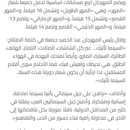
ويضم المهرجان أربع مسابقات أساسية تحمل جميعاً شعار
«المهر»، وهي «المهر الطويل» وتشمل 16 فيلماً، و«المهر
القصير» وتشمل 15 فيلماً، و«المهر الإماراتي» وتضم 13
فيلماً، و«المهر الخليجي» القصير وتضم 14 فيلماً.
وقال رئيس المهرجان عبد الحميد جمعة في كلمة الافتتاح:
«السينما تأتيك… عبر كل الشاشات، الصالات، التلفاز، الهاتف،
الطائرة، السيارة، المترو، وأيضاً تمنحك البهجة في الهواء
الطلق. هي تحيطك وتعيش فيك، فما الأحلام سوى أفلام
المستقبل، لذا ارتأينا أن يكون شعار دورتنا هذه السنة..
السينما تأتيك».
وأضاف: «نراهن على جيل سينمائي يأتينا بسينما صادقة،
إنسانية ومبتكرة، وأصبح جيل السينمائيين العرب يمثلنا في
كثير من المحافل الدولية، ناقلاً صورتنا بكل تناقضاتها إلى
الآخر، في محاولة راقية لبناء جسور من الحب والتفاهم».