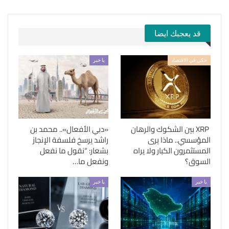
قد يعجبك ايضا
حكي في الاقتصاد
يا خبر
XRP بين الشكوك والرهان
«دبي الأفعال».. محمد بن
المؤسسي.. ماذا يرى
راشد يرسخ فلسفة الإنجاز
المستثمرون الكبار ولا يراه
بشعار: “نقول ما نفعل
السوق؟
ونفعل ما…
يا خبر
يا خبر