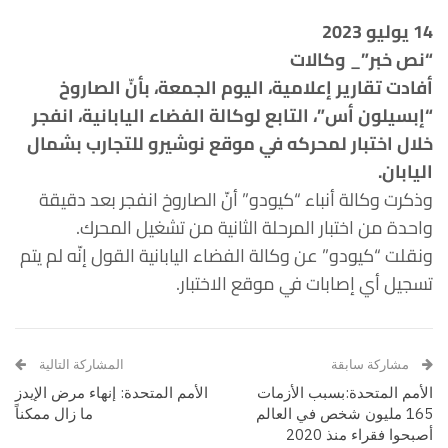
14 يوليو 2023
“نص خبر”_ وكالات
أفادت تقارير إعلامية، اليوم الجمعة، بأنّ الصاروخ
“إبسيلون أس”، التابع لوكالة الفضاء اليابانية، انفجر
خلال اختبار لمحركه في موقع نوشيرو للتجارب بشمال
اليابان.
وذكرت وكالة أنباء “كيودو” أنّ الصاروخ انفجر بعد دقيقة
واحدة من اختبار المرحلة الثانية من تشغيل المحرك.
ونقلت “كيودو” عن وكالة الفضاء اليابانية القول إنّه لم يتم
تسجيل أي إصابات في موقع الاختبار.
مشاركة سابقة
المشاركة التالية
الأمم المتحدة:بسبب الأزمات
الأمم المتحدة: إنهاء مرض الإيدز
165 مليون شخص في العالم
ما زال ممكناً
أصبحوا فقراء منذ 2020