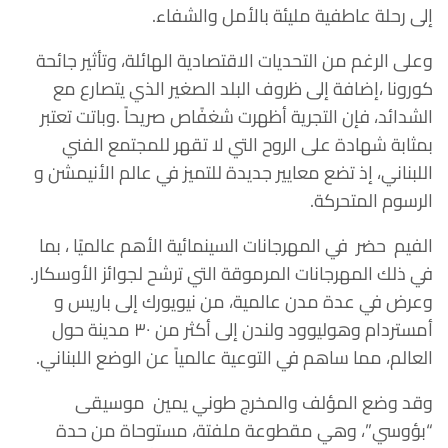
إلى رحلة عاطفية مليئة بالأمل والشفاء.
وعلى الرغم من التحديات الاقتصادية الهائلة، وتأثير جائحة
كورونا ،إضافة إلى ظروف البلد الصغير الذي يتصارع مع
الشدائد، فإن التجرية أظهرت شغفًاص صريحاً .وباتت تعتبر
بمثابة شهادة على الروح التي لا تقهر للمجتمع الفني
اللبناني، إذ تضع معايير جديدة للتميز في عالم الأنيمشن و
الرسوم المتحركة.
الفيم حضر في المهرجانات السينمائية الأهم عالميًا ، بما
في ذلك المهرجانات المرموقة التي ترشح لجوائز الأوسكار.
وعرض في عدة مدن عالمية، من نيويورك إلى باريس و
أمستردام وهوليوود ولندن إلى أكثر من ٣٠ مدينة حول
العالم، مما ساهم في التوعية عالمياً عن الوضع اللبناني.
وقد وضع المؤلف والمخرج طوني يمين موسيقى
“بؤوسي”، وهي مقطوعة ملفتة، مستوحاة من حدة