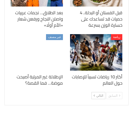
قبل الفستان أو البدلة.. 4
بعد الطلاق… نجمات عربيات
حميات قد تساعدك على
واصلن النجاح ورفعن شعار
خسارة الوزن بسرعة
«الأم أولًا»
رياضة
غير مصنف
أكثر 10 رياضات تسبباً للإصابات
الإطلالة غير المرتبة أصبحت
حول العالم
موضة… فما القصة؟
السابق
التالي