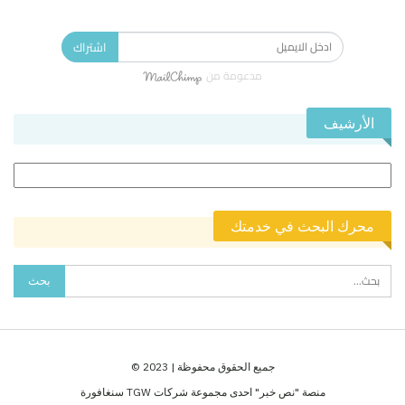
الاشتراك في النشرة الإخبارية ليصلك كل جديد.
اشتراك
مدعومة من
الأرشيف
الأرشيف
محرك البحث في خدمتك
جميع الحقوق محفوظة | 2023 ©
منصة "نص خبر" احدى مجموعة شركات TGW سنغافورة