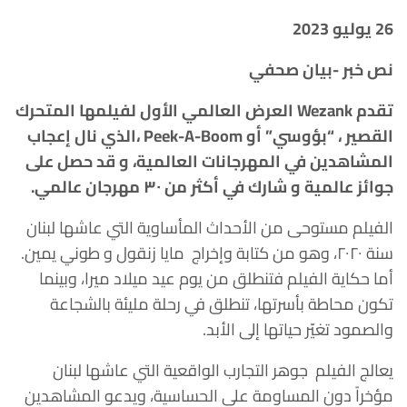
26 يوليو 2023
نص خبر -بيان صحفي
تقدم Wezank العرض العالمي الأول لفيلمها المتحرك
القصير ، “بؤوسي” أو Peek-A-Boom ،الذي نال إعجاب
المشاهدين في المهرجانات العالمية، و قد حصل على
جوائز عالمية و شارك في أكثر من ٣٠ مهرجان عالمي.
الفيلم مستوحى من الأحداث المأساوية التي عاشها لبنان
سنة ٢٠٢٠، وهو من كتابة وإخراج مايا زنقول و طوني يمين.
أما حكاية الفيلم فتنطلق من يوم عيد ميلاد ميرا، وبينما
تكون محاطة بأسرتها، تنطلق في رحلة مليئة بالشجاعة
والصمود تغيّر حياتها إلى الأبد.
يعالج الفيلم جوهر التجارب الواقعية التي عاشها لبنان
مؤخراً دون المساومة على الحساسية، ويدعو المشاهدين