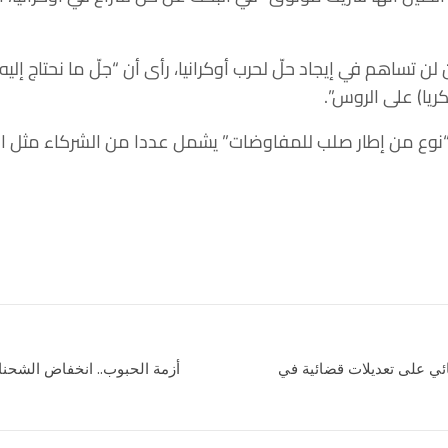
لن تساهم في إيجاد حلّ لحرب أوكرانيا، رأى أن “جلّ ما نحتاج إل
ريا) على الروس”.
ه “نوع من إطار صلب للمفاوضات” يشمل عددا من الشركاء مثل ال
ي على تعديلات قضائية في
أزمة الحبوب.. انخفاض الشحنات 35% مع تفاقم حالة عدم ا