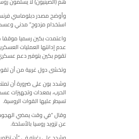
هم (الصينيون) لا يسلّمون رو
وأوضح مصدر دبلوماسي فرنسي ل
استخدام مزدوج” مدني وعسك
عدم إدانتها العمليات العسكرية
تقوم بكين بتوفير دعم عسكر
وتخشى دول غربية من أن تقوم 
وشدد بون على ضرورة أن تمتنع 
الحرب، بمعدات وتجهيزات عسكر
تسيطر عليها القوات الروسية.
وقال “في وقت يمضي الهجوم ال
عن تزويد روسيا بالأسلحة.
وشدد على رغبته في “أن تظهر ا