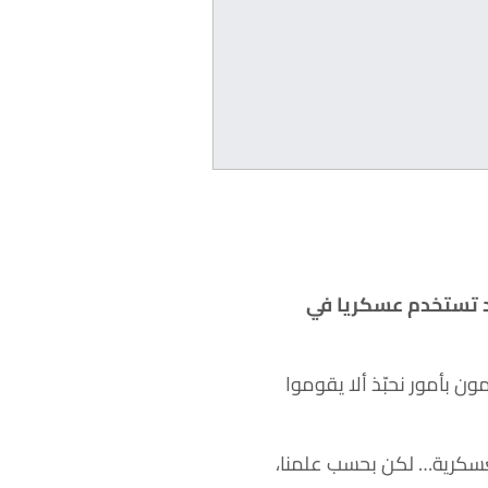
قد تستخدم عسكريا في
ن بأمور نحبّذ ألا يقوموا
لعسكرية… لكن بحسب علمنا،