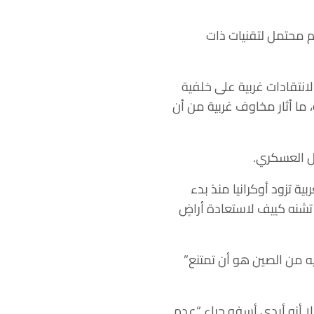
 محتمل لتقنيات ذات
الحرب في أوكرانيا في فبراير 2022. لكنها تعرضت لانتقادات غربية على خلفية
 ما أثار مخاوف غربية من أن
ل العسكري.
 تزود أوكرانيا منذ بدء
تشنه كييف لاستعادة أراضٍ
 من الصين هو أن تمتنع”
لا أنه أبدى أسفه جراء “عدم