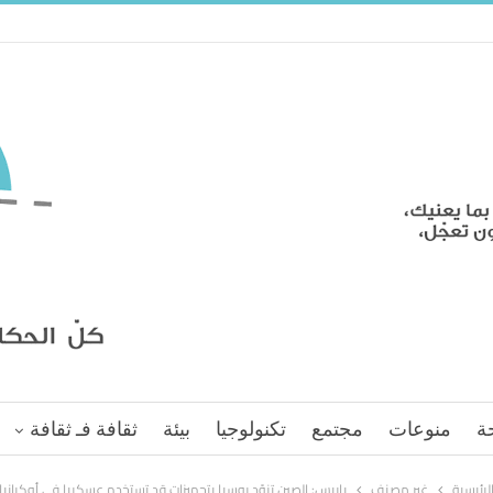
ة
منوعات
مجتمع
تكنولوجيا
بيئة
ثقافة فـ ثقافة
لرئيسية
غير مصنف
باريس: الصين تزوّد روسيا بتجهيزات قد تستخدم عسكريا في أوكرانيا