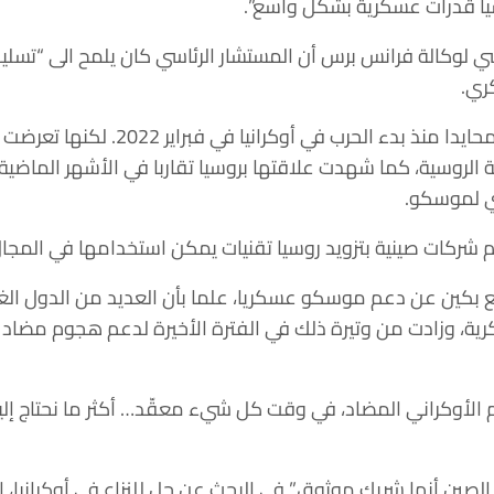
سيا قدرات عسكرية بشكل واسع”.
وكالة فرانس برس أن المستشار الرئاسي كان يلمح الى “تسليم
ري.
واعتمدت بكين رسميا موقفا محايدا منذ بدء 
 الروسية، كما شهدت علاقتها بروسيا تقاربا في الأشهر الماضية،
ي لموسكو.
شركات صينية بتزويد روسيا تقنيات يمكن استخدامها في المجا
بكين عن دعم موسكو عسكريا، علما بأن العديد من الدول الغربية
ية، وزادت من وتيرة ذلك في الفترة الأخيرة لدعم هجوم مضاد 
أوكراني المضاد، في وقت كل شيء معقّد… أكثر ما نحتاج إليه
لصين أنها شريك موثوق” في البحث عن حل للنزاع في أوكرانيا، ا