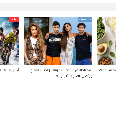
غير مصنف
رياضة
دلة.. 4 حميات قد تساعدك
بعد الطلاق… نجمات عربيات واصلن النجاح
أكثر 10 رياضات تسبباً للإصابات حول العالم
ورفعن شعار «الأم أولًا»