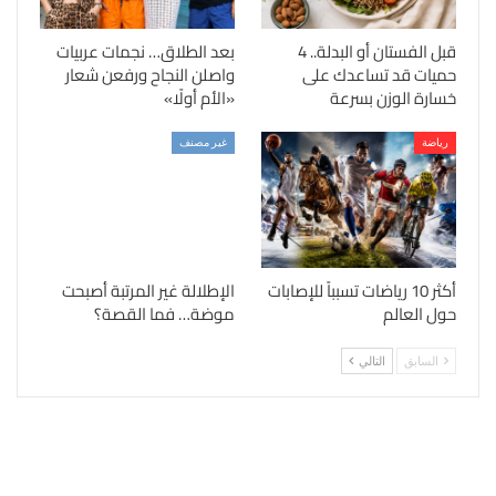
قبل الفستان أو البدلة.. 4
بعد الطلاق… نجمات عربيات
حميات قد تساعدك على
واصلن النجاح ورفعن شعار
خسارة الوزن بسرعة
«الأم أولًا»
رياضة
غير مصنف
أكثر 10 رياضات تسبباً للإصابات
الإطلالة غير المرتبة أصبحت
حول العالم
موضة… فما القصة؟
السابق
التالي