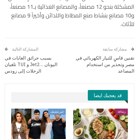
المشكلة بنحو 12 مصنعاً، والمصانع الغذائية بـ11 مصنعاً،
و10 مصانع بنشاط صنع المطاط واللدائن وأخيراً 9 مصانع
للأثاث.
مشاركة سابقة
المشاركة التالية
تقنين قاسٍ للتيار الكهربائي في
بسبب حرائق الغابات في
مصر وتحذير من استخدام
اليونان …Jet2 و TUI تلغيان
المصاعد
الرحلات إلى رودس
قد يعجبك ايضا
رشاقة
غير مصنف