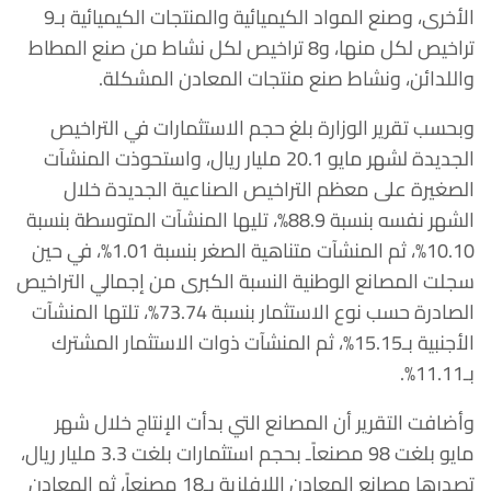
الأخرى، وصنع المواد الكيميائية والمنتجات الكيميائية بـ9
تراخيص لكل منها، و8 تراخيص لكل نشاط من صنع المطاط
واللدائن، ونشاط صنع منتجات المعادن المشكلة.
وبحسب تقرير الوزارة بلغ حجم الاستثمارات في التراخيص
الجديدة لشهر مايو 20.1 مليار ريال، واستحوذت المنشآت
الصغيرة على معظم التراخيص الصناعية الجديدة خلال
الشهر نفسه بنسبة 88.9%، تليها المنشآت المتوسطة بنسبة
10.10%، ثم المنشآت متناهية الصغر بنسبة 1.01%، في حين
سجلت المصانع الوطنية النسبة الكبرى من إجمالي التراخيص
الصادرة حسب نوع الاستثمار بنسبة 73.74%، تلتها المنشآت
الأجنبية بـ15.15%، ثم المنشآت ذوات الاستثمار المشترك
بـ11.11%.
وأضافت التقرير أن المصانع التي بدأت الإنتاج خلال شهر
مايو بلغت 98 مصنعاًـ بحجم استثمارات بلغت 3.3 مليار ريال،
تصدرها مصانع المعادن اللافلزية بـ18 مصنعاً، ثم المعادن