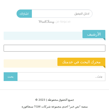
الاشتراك في النشرة الإخبارية ليصلك كل جديد.
اشتراك
مدعومة من
الأرشيف
الأرشيف
محرك البحث في خدمتك
جميع الحقوق محفوظة | 2023 ©
منصة "نص خبر" احدى مجموعة شركات TGW سنغافورة