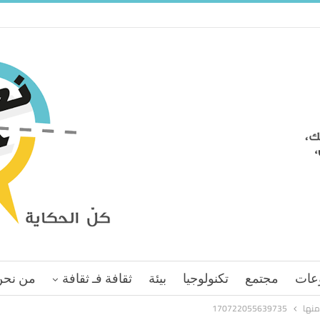
عات
مجتمع
تكنولوجيا
بيئة
ثقافة فـ ثقافة
من نحن
منها
170722055639735