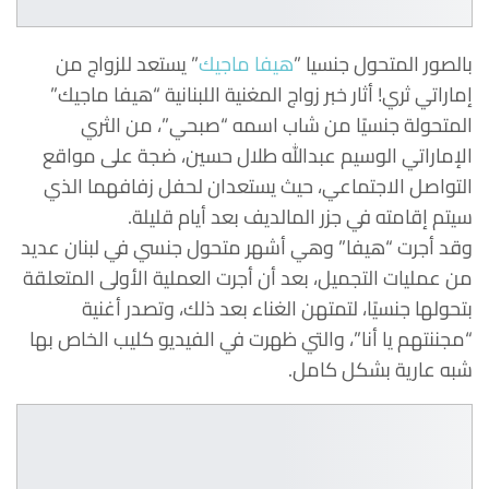
بالصور المتحول جنسيا ”
هيفا ماجيك
” يستعد للزواج من
إماراتي ثري! أثار خبر زواج المغنية اللبنانية “هيفا ماجيك”
المتحولة جنسيًا من شاب اسمه “صبحي”، من الثري
الإماراتي الوسيم عبدالله طلال حسين، ضجة على مواقع
التواصل الاجتماعي، حيث يستعدان لحفل زفافهما الذي
سيتم إقامته في جزر المالديف بعد أيام قليلة.
وقد أجرت “هيفا” وهي أشهر متحول جنسي في لبنان عديد
من عمليات التجميل، بعد أن أجرت العملية الأولى المتعلقة
بتحولها جنسيًا، لتمتهن الغناء بعد ذلك، وتصدر أغنية
“مجننتهم يا أنا”، والتي ظهرت في الفيديو كليب الخاص بها
شبه عارية بشكل كامل.