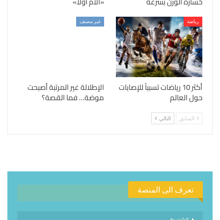
خسارة الوزن بسرعة
«الأم أولًا»
رياضة
غير مصنف
أكثر 10 رياضات تسبباً للإصابات
الإطلالة غير المرتبة أصبحت
حول العالم
موضة… فما القصة؟
السابق
التالي
تعرف الى المنصة
الرئيسية