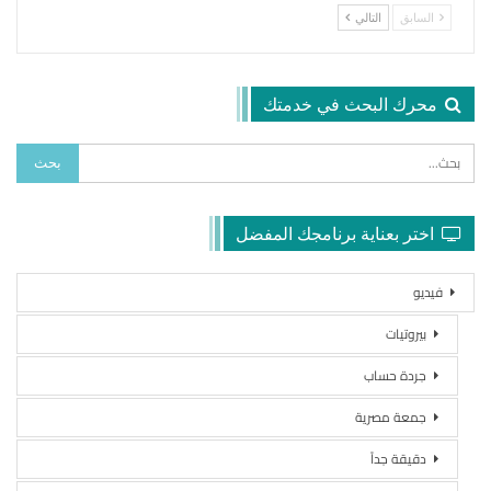
السابق
التالي
محرك البحث في خدمتك
اختر بعناية برنامجك المفضل
فيديو
بيروتيات
جردة حساب
جمعة مصرية
دقيقة جداً