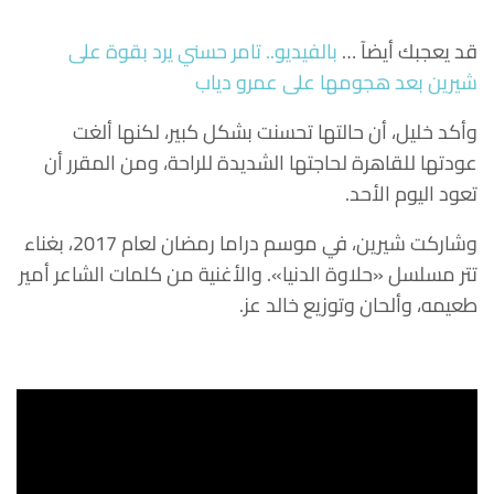
قد يعجبك أيضآ …
بالفيديو.. تامر حسني يرد بقوة على
شيرين بعد هجومها على عمرو دياب
وأكد خليل، أن حالتها تحسنت بشكل كبير، لكنها ألغت
عودتها للقاهرة لحاجتها الشديدة للراحة، ومن المقرر أن
تعود اليوم الأحد.
وشاركت شيرين، في موسم دراما رمضان لعام 2017، بغناء
تتر مسلسل «حلاوة الدنيا». والأغنية من ‏كلمات الشاعر أمير
طعيمه، وألحان وتوزيع خالد عز.