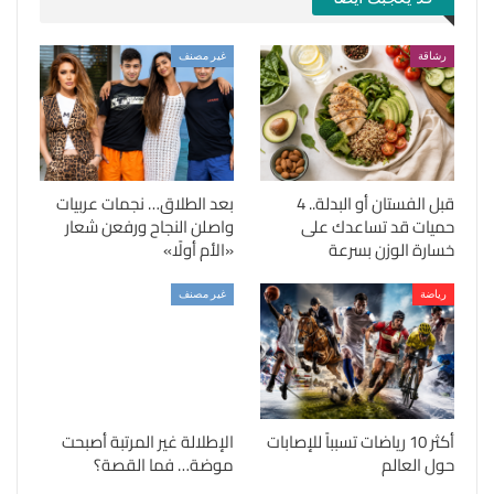
رشاقة
غير مصنف
قبل الفستان أو البدلة.. 4
بعد الطلاق… نجمات عربيات
حميات قد تساعدك على
واصلن النجاح ورفعن شعار
خسارة الوزن بسرعة
«الأم أولًا»
رياضة
غير مصنف
أكثر 10 رياضات تسبباً للإصابات
الإطلالة غير المرتبة أصبحت
حول العالم
موضة… فما القصة؟