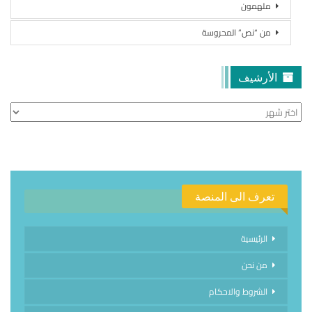
ملهمون
من “نص” المحروسة
الأرشيف
الأرشيف
تعرف الى المنصة
الرئيسية
من نحن
الشروط والاحكام