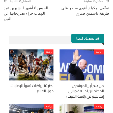
مشاركة سابقة
المشاركة التالية
تمتّعي بمكياج أنثوي ساحر على
الحبس 6 أشهر لـ شيرين عبد
طريقة ياسمين صبري
الوهاب جراء تصريحاتها عن
النيل
قد يعجبك ايضا
رياضة
رياضة
من هم أبرز المرشحين
أكثر 10 رياضات تسبباً للإصابات
المحتملين لخلافة جياني
حول العالم
إنفانتينو في رئاسة الفيفا؟
رياضة
رياضة