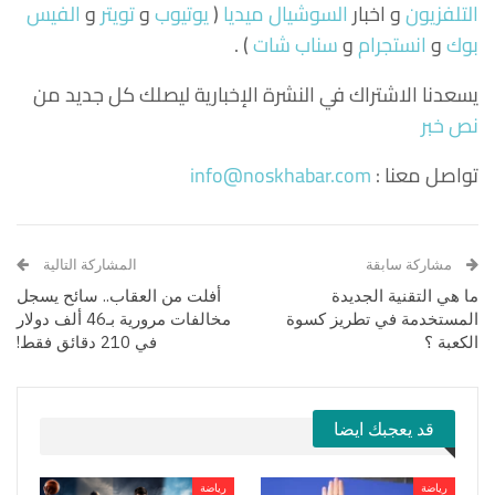
التلفزيون
و اخبار
السوشيال ميديا
(
يوتيوب
و
تويتر
و
الفيس
بوك
و
انستجرام
و
سناب شات
) .
يسعدنا الاشتراك في النشرة الإخبارية ليصلك كل جديد من
نص خبر
تواصل معنا :
info@noskhabar.com
مشاركة سابقة
المشاركة التالية
ما هي التقنية الجديدة
أفلت من العقاب.. سائح يسجل
المستخدمة في تطريز كسوة
مخالفات مرورية بـ46 ألف دولار
الكعبة ؟
في 210 دقائق فقط!
قد يعجبك ايضا
رياضة
رياضة