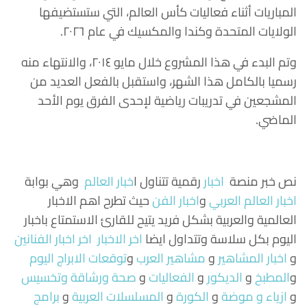
المباريات أثناء فعاليات كأس العالم، التي ستستضيفها
الولايات المتحدة وكندا والمكسيك في عام ٢٠٢٦.
وتم البدء في هذا المشروع خلال مايو ٢٠١٤، والانتهاء منه
رسميا بالكامل هذا الشهر، واستقبل بالفعل العديد من
المشجعين في تدريبات رياضية لإحدى الفرق يوم الأحد
الماضي.
نص خبر منصة
اخبار
رقمية تتناول
ا
خبار العالم
وهي بوابة
اخبار العالم العربي
و
اخبار الفن
حيث تطرح اهم الاخبار
العالمية والعربية بشكل فريد يتيح للقارئ الاستمتاع باخبار
اليوم بكل سلاسة وتتداول ايضا
اخر الاخبار
اخر اخبار الفنانين
و
اخبار المشاهير
و
مشاهير العرب
و
توقعات الابراج اليوم
و
المطبخ
و
الديكور
و
الفعاليات
و
صحة ورشاقة وتخسيس
و
ازياء و موضة
و
الكورة
و
المسلسلات العربية
و
برامج