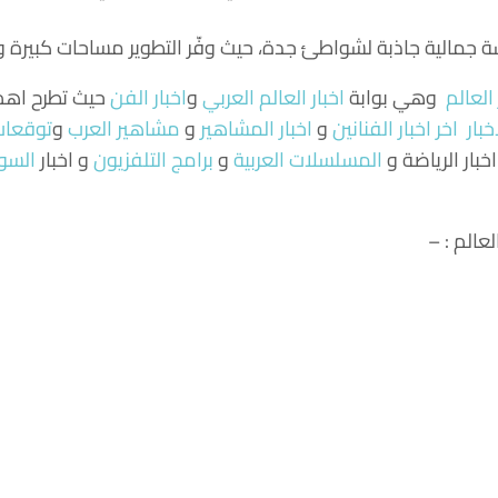
الية جاذبة لشواطئ جدة، حيث وفّر التطوير مساحات كبيرة وعنا
 العالم
وهي بوابة
اخبار العالم العربي
و
اخبار الفن
حيث تطرح اهم ا
خبار
اخر اخبار الفنانين
و
اخبار المشاهير
و
مشاهير العرب
و
توقعات 
اخبار الرياضة و
المسلسلات العربية
و
برامج التلفزيون
و اخبار
السو
عالم : –