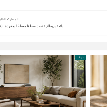
المشاركة التالي
بائعة بريطانية تصد سطوًا مسلحًا بمفردها (في
منوعات