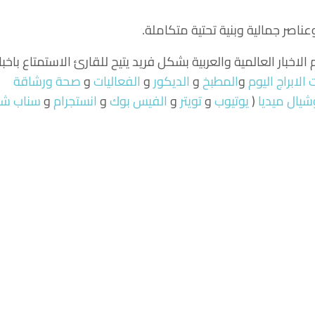
صر جمالية وبنية تحتية متكاملة.
لاخبار العالمية والعربية بشكل فريد يتيح للقارئ الاستمتاع باخبا
الابراج اليوم
و
المطبخ
و
الديكور
و
الفعاليات
و
صحة ورشاقة
شيال ميديا
(
يوتيوب
و
تويتر
و
الفيس بوك
و
انستجرام
و
سناب ش