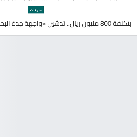
منوعات
بتكلفة 800 مليون ريال.. تدشين «واجهة جدة البحرية» لمرحلتيها الـ 4 و 5