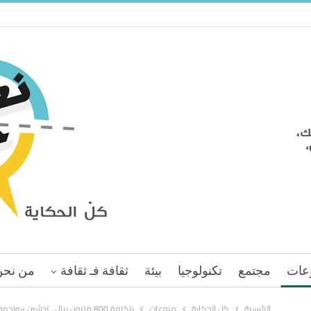
عات
مجتمع
تكنولوجيا
بيئة
ثقافة فـ ثقافة
من نحن
الرئيسية
كل الحكاية
منوعات
بتكلفة 800 مليون ريال.. تدشين «واجهة جدة البحرية» لمرحلتيها الـ 4 و 5