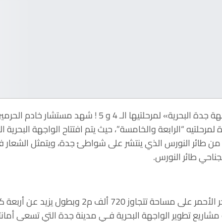
بتكلفة 800 مليون ريال.. تدشين «واجهة جدة البحري
 والخامسة”، حيث يتم افتتاح الواجهة البحرية الجديدة “Jeddah Waterfront” أبوابها للسكان
من طائر النورس الذي ينتشر على شواطئ جدة، ويتمثل الشعار في
ناحي طائر النورس.
 عن أربعة كيلومترات، بتكلفة إجمالية قدرت بـ800 مليون ريال.
شاريع تطوير الواجهة البحرية فـي مدينة جدة التي تسعى أمان