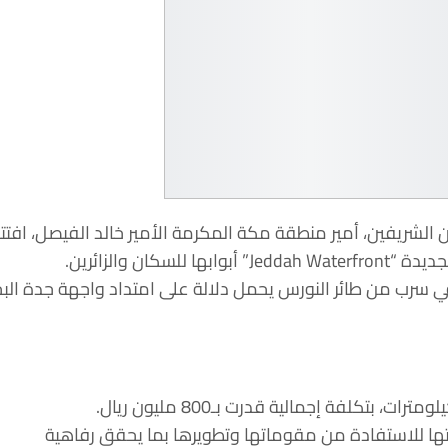
ة» لمرحلتيها الـ 4 و 5 ! شهد مستشار خادم الحرمين الشريفين، أمير منطقة مكة المكرمة الأمير خالد الفيصل، افت
 والزائرين.
 سرب من طائر النورس يحمل دلالة على امتداد واجهة جدة البح
تها للاستفادة من مقوماتها وتطويرها بما يحقق رفاهية