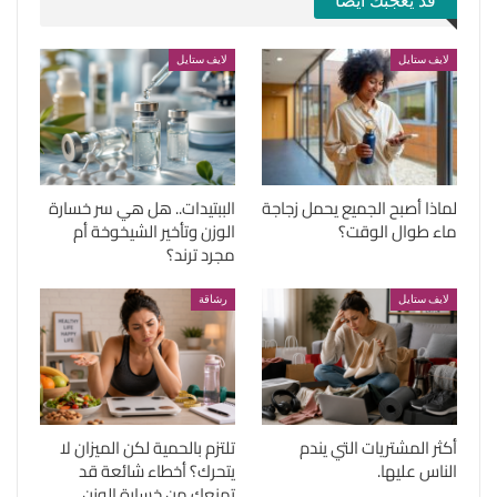
قد يعجبك ايضا
لايف ستايل
لايف ستايل
لماذا أصبح الجميع يحمل زجاجة
الببتيدات.. هل هي سر خسارة
ماء طوال الوقت؟
الوزن وتأخير الشيخوخة أم
مجرد ترند؟
لايف ستايل
رشاقة
أكثر المشتريات التي يندم
تلتزم بالحمية لكن الميزان لا
الناس عليها.
يتحرك؟ أخطاء شائعة قد
تمنعك من خسارة الوزن