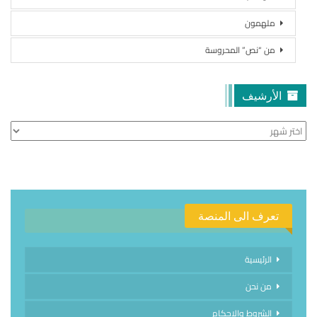
ملهمون
من “نص” المحروسة
الأرشيف
الأرشيف
تعرف الى المنصة
الرئيسية
من نحن
الشروط والاحكام