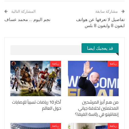
مشاركة سابقة
المشاركة التالية
تفاصيل لا تعرفها عن هواتف
نجم اليوم … محمد عساف
ايفون 8 وايفون 8 بلس
قد يعجبك ايضا
رياضة
رياضة
من هم أبرز المرشحين
أكثر 10 رياضات تسبباً للإصابات
المحتملين لخلافة جياني
حول العالم
إنفانتينو في رئاسة الفيفا؟
رياضة
رياضة