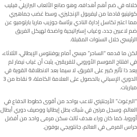
خلاله في ضم أهم أهدافه، وهو صانع الألعاب البرازيلي فيليب
كوتينيو قادما من ليفربول الإنجليزي، وسط غضب جماهيري
مما اعتبر تكاسل إدارة النادي برئاسة جوزيب ماريا بارتوميو عن
ضم لاعبين جدد، وغياب إستراتيجية واضحة لهيكل الفريق
الرئيسي خلال السنوات المقبلة.
لكن ما قدمه “الساحر” ميسي أمام يوفنتوس الإيطالي، الثلاثاء،
في افتتاح الموسم الأوروبي للفريقين، يثبت أن غياب نيمار لم
يعد ذا تأثير كبير على الفريق، لا سيما بعد الانطلاقة القوية في
الدوري الإسباني بالحصول على العلامة الكاملة، 9 نقاط من 3
مباريات.
“البرغوث” الأرجنتيني تلاعب بواحد من أقوى خطوط الدفاع في
العالم، وسجل مرتين في شباك بطل إيطاليا ووصيف دوري أبطال
أوروبا، كما كان وراء هدف ثالث سكن مرمى واحد من أفضل
حراس المرمى في العالم، جانلويجي بوفون.