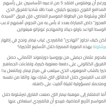
ورغم أن يوفنتوس افتقد 5 من لاعبيه الأساسيين على رأسهم
المدافع القوي جورجيو كيليني، فبدا ظلا شاحبا للفريق الذي
أطاح برشلونة من البطولة الموسم الماضي، فإن فريق “السيدة
العجوز” خاض المباراة بعدد لا بأس به من النجوم، أهمهم لاعب
الوسط الواعد باولو ديبالا والمهاجم غونزالو هيغواين.
لكن كيف تجاوز “الهادئ” فالفيردي غياب نيمار، ونجح في إظهار
برشلونة
بهذه الصورة المميزة خلال الأسابيع الأخيرة؟
بقدوم عثمان ديمبلي من بوروسيا دورتموند الألماني، حصل
الفريق الكتالوني على دفعة معنوية كبيرة، وتفاءلت الجماهير
خيرا بالشاب الموهوب الذي سيلعب في مركز نيمار، وبالفعل بدا
اللاعب الفرنسي خلال الدقائق التي شارك بها، واثقا من نفسه
ومتحملا لمسؤولية ثقيلة ألقيت على كاهله.
أما الافتقار إلى موهبة نيمار التي صنعت الفارق لبرشلونة خلال
المواسم الأربع الماضية، فيبدو أن فالفيردي استعاض عنها