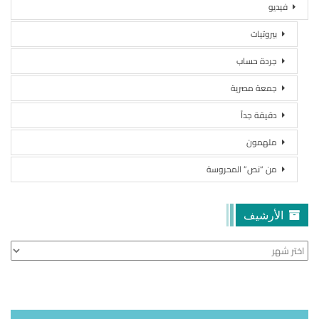
فيديو
بيروتيات
جردة حساب
جمعة مصرية
دقيقة جداً
ملهمون
من “نص” المحروسة
الأرشيف
الأرشيف