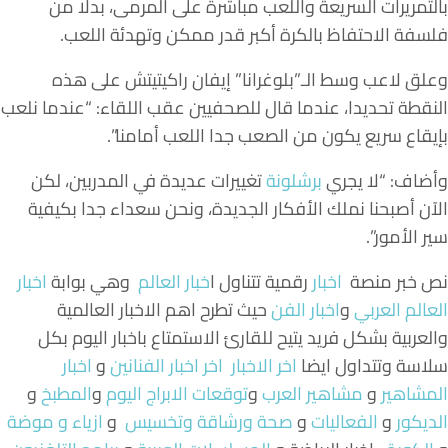
بالتمريرات السريعة واللعب مباشرة على المرمى، بدلا من
فلسفة الاحتفاظ بالكرة أكبر قدر ممكن وتهدئة اللعب.
وعلق لاعب وسط الـ”بلوغرانا” إيفان راكيتيتش على هذه
النقطة تحديدا، عندما قال للصحفيين عقب اللقاء: “عندما نلعب
بإيقاع سريع يكون من الصعب جدا اللعب أمامنا”.
وأضاف: “لا يجري
برشلونة
تغييرات عديدة في المدربين، لكن
الآن أصبحنا نملك الأفكار الجديدة، ونحن سعداء جدا بكيفية
سير الأمور”.
نص خبر منصة
اخبار
رقمية تتناول
ا
خبار العالم
وهي بوابة
اخبار
العالم العربي
و
اخبار الفن
حيث تطرح اهم الاخبار العالمية
والعربية بشكل فريد يتيح للقارئ الاستمتاع باخبار اليوم بكل
سلاسة وتتداول ايضا
اخر الاخبار
اخر اخبار الفنانين
و
اخبار
المشاهير
و
مشاهير العرب
و
توقعات الابراج اليوم
و
المطبخ
و
الديكور
و
الفعاليات
و
صحة ورشاقة وتخسيس
و
ازياء و موضة