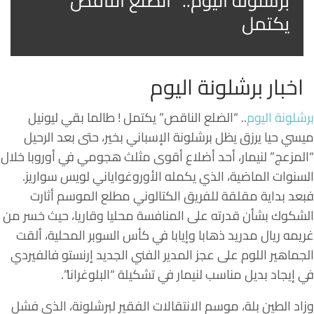
برشلونة اليوم.. “الضلع الناقص”
يكتمل
اخبار برشلونة اليوم
برشلونة اليوم
.. “الضلع الناقص” يكتمل ! طالما بقي ليونيل
ميسي حيا يرزق يظل برشلونة الإسباني بخير، حتى بعد الرحيل
“المزعج” لنيمار، أحد أضلاع أقوى مثلث هجومي في أوروبا خلال
السنوات الماضية، الذي يكمله الأوروغواياني لويس سواريز.
فبعد بداية مقلقة للفريق الكتالوني مطلع الموسم أثارت
الشكوك بشأن قدرته على المنافسة محليا وقاريا، حيث خسر من
غريمه ريال مدريد ذهابا وإيابا في كأس السوبر المحلية، ألقت
الجماهير اللوم على عجز المدير الفني الجديد إرنستو فالفيردي
في إيجاد بديل مناسب لنيمار في تشكيلة “البلوغرانا”.
وزاد الطين بلة، موسم الانتقالات الفقير لبرشلونة، الذي فشل