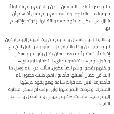
‏فلم يصبر الأبناء – المسنون – عن والدتهم، ولم يتقبلوا أن
يحرموا من والدتهم يوماً بعد يوم، ولم يقبل أخوهم أن
يتنازل عن سكن والدتهم معه وانتقالها لإخوته وإيثارهم
بها.
‏وطالب الإخوة بانتقال والدتهم من بيت أخيهم إليهم ليكون
لهم نصيب من برّها والقيام على شؤونها، وحاول الأخ مع
إخوته أن تستمر أمه معه، وكان يقبّل رؤوسهم ويبكي
ويقول لهم «لا (تفقعوا) عيني، لا تطفئوا نور بيتي»،
ولكنهم رفضوا وهم أيضاً يبكون، سألت عن الأم وهل ما
زالت في كمال أهليتها فأجابوا: نعم.‏ طلبت حضور الأم
فأحضرها الابن بعد قرابة ساعة وهو يقود كرسيّها
المتحرك، و‏عرضت الأمر عليها وأين ترغب أن تسكن فنظرت
إليهم جميعاً فأجابت: «كلهم عيوني وما أفضّل واحد على
الثاني».