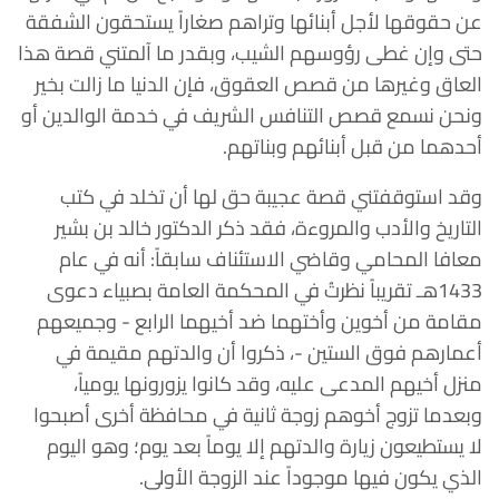
عن حقوقها لأجل أبنائها وتراهم صغاراً يستحقون الشفقة
حتى وإن غطى رؤوسهم الشيب، وبقدر ما آلمتني قصة هذا
العاق وغيرها من قصص العقوق، فإن الدنيا ما زالت بخير
ونحن نسمع قصص التنافس الشريف في خدمة الوالدين أو
أحدهما من قبل أبنائهم وبناتهم.
وقد استوقفتني قصة عجيبة حق لها أن تخلد في كتب
التاريخ والأدب والمروءة، فقد ذكر الدكتور خالد بن بشير
معافا المحامي وقاضي الاستئناف سابقاً‏: أنه في عام
1433هـ تقريباً نظرتُ في المحكمة العامة بصبياء دعوى
مقامة من أخوين وأختهما ضد أخيهما الرابع ‏- وجميعهم
أعمارهم فوق الستين -، ‏ذكروا أن والدتهم مقيمة في
منزل أخيهم المدعى عليه، وقد كانوا يزورونها يومياً،
وبعدما تزوج أخوهم زوجة ثانية في محافظة أخرى أصبحوا
لا يستطيعون زيارة والدتهم إلا يوماً بعد يوم؛ وهو اليوم
الذي يكون فيها موجوداً عند الزوجة الأولى.