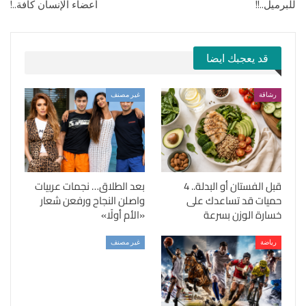
للبرميل..!!
أعضاء الإنسان كافة..!
قد يعجبك ايضا
رشاقة
غير مصنف
قبل الفستان أو البدلة.. 4
بعد الطلاق… نجمات عربيات
حميات قد تساعدك على
واصلن النجاح ورفعن شعار
خسارة الوزن بسرعة
«الأم أولًا»
رياضة
غير مصنف