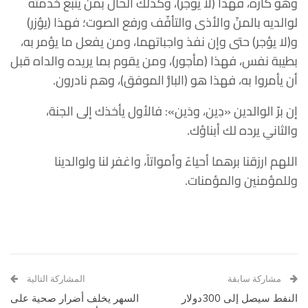
وهو كاره، فهذا (لا يؤجر)، وكذلك الحال بمن يتبع خدمته
لوالديه بالمنّ والأذى والتأفّف ورفع الصوت؛ فهذا (يؤزر)
و(لا يؤجر) حتى وإن نفذ واجباتهما، ومن يفعل ما يؤمر به،
بطيبة نفس، فهذا (مأجور)، ومن يقوم بما يريده والداه قبل
أن يأمروا به، فهذا هو (البارُّ الموفق)، وهم نادرون.
إن برّ الوالدين «دِين، ودَين»: فالأول يأخذك إلى الجنة،
والثاني يرده لك أبناؤك.
اللهم ارزقنا برهما أحياءً وأمواتاً، واغفر لنا ولوالدينا
وللمؤمنين والمؤمنات.
مشاركة سابقة
المشاركة التالية
النفط سيصل إلى 300دولار
السهر يخلف أضرار صحية على