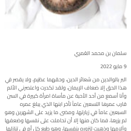
سلمان بن محمد العُمري
9 مايو 2022
البر بالوالدين من شعائر الدين، وحقهما عظيم، ولا يقصر في
هذا الحق إلا ضعاف الإيمان، ولقد تكدرت واعتصرني الألم
وأنا أسمع من أحد الأحبة عن مأساة امرأة كبيرة في السن
قارب عمرها التسعين عاماً تأخر ابنها الذي يبلغ عمره
السبعين عاماً في زيارتها، ومضى ما يزيد على الشهرين وهو
لم يزرها، فما كان منها إلا أن تحاملت على نفسها وضعفها
وآلامها وذهبت لتزوره بنفسها، وهو طبع كل أم في تنازلها