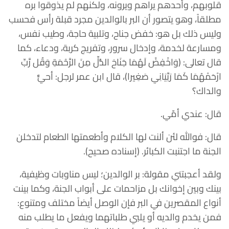
قلوبهم، وأحدهم يراهم ويرونه، ولكنهم لم يذوقوا بره
مطلقاً، وهو يتصور أن البر بالوالدين مجرد قبلة رأس فحسب
وليس ذلك بل هو: خفض جناح، وتلبية حاجة، وطيب نفس،
ومسارعة لخدمة، وإدخال سرور، وتفريج كربة، ودعاء، كما
قال تعالى: (وَاخْفِضْ لَهُمَا جَنَاحَ الذُّلِّ مِنَ الرَّحْمَةِ وَقُل رَّبِّ
ارْحَمْهُمَا كَمَا رَبَّيَانِي صَغِيرا)، قال ابن عمر لرجل: أحيٌّ
والداك؟
‏قال: عندي أمّي.
‏قال: فوالله لئن ألنت لها الكلام وأطعمتها الطعام لتدخلن
الجنة ما اجتنبت الكبائر. ‏(إسناده صحيح).
‏ولقد أعجبتني مقولة: بر الوالدين؛ ليس مناوبات وظيفية،
بينك وبين إخوانك بل مزاحمات على أبواب الجنة، وكما بينت
أنواع المقصرين في البر فإن الوصل أيضاً مختلف ومتنوع:
فمن يخدم والديه أو يلبي طلباتهما ويفعل ما يطلب منه