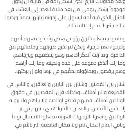
‏وبعد محاولات التزم الذي تسكن أمه في منزله أن يكون
موجوداً بشكل يومي من بعد صلاة العصر إلى العشاء في
المنزل الذي فيه أمه ليسهل على إخوته زيارتها يومياً ورضوا
بذلك بشرط عدم إخلاله بذلك.
‏وقاموا جميعاً يقبّلون رؤوس بعض وأخذوا معهم أمهم
وخرجوا، ‏نعم خرجوا، ‏ولكن لم تخرج صورتهم وكلماتهم من
الذاكرة، و‏ما زلت أتذكّر أخاهم وهو يتلطّفهم ويترجّاهم،
وما زلت أتذكر دموعه على خده ولحيته، و‏ما زلت أراهم
وهم يرفضون ويحاجّونه بحقّهم في برها ونوال بركتها.
شتان بين القصتين وشتان بين البارين والعاقين، والناس في
القطيعة والبر أصناف، وكذلك فإن المقصرين في حقوق
الوالدين أصناف فمنهم قاطع لوالديه ولا يراهم ولا يرونه
إلا بشق الأنفس، والبعض خالفوا هدي دينهم في بر
الوالدين واتبعوا التوجهات الغربية فجعلوا الاحتفال يوماً
وباقي العام إهمال تام ولا مكان لعاطفة البر بالأم في