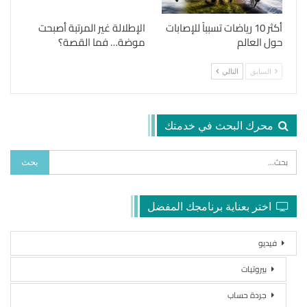
أكثر 10 رياضات تسبباً للإصابات
الإطلالة غير المرتبة أصبحت
حول العالم
موضة… فما القصة؟
السابق
التالي
محرك البحث في خدمتك
اختر بعناية برنامجك المفضل
فيديو
بيروتيات
جردة حساب