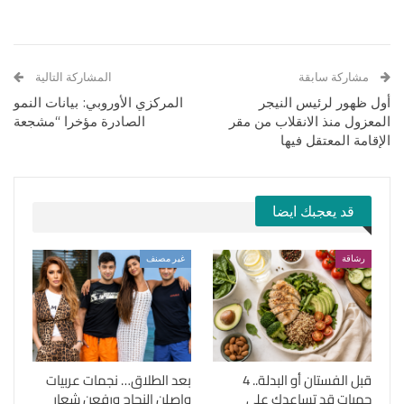
مشاركة سابقة
المشاركة التالية
أول ظهور لرئيس النيجر
المركزي الأوروبي: بيانات النمو
المعزول منذ الانقلاب من مقر
الصادرة مؤخرا “مشجعة
الإقامة المعتقل فيها
قد يعجبك ايضا
رشاقة
غير مصنف
قبل الفستان أو البدلة.. 4
بعد الطلاق… نجمات عربيات
حميات قد تساعدك على
واصلن النجاح ورفعن شعار