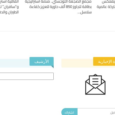
«إيفنتكس
مجمع الصجعة اللوجستي.. منصة استراتيجية
اتفاقية استر
بطاقة تتجاوز 850 ألف حاوية لتعزيز كفاءة
و”سافران” ل
سلاسل…
الطيران والدف
 الإخبارية
الأرشيف
الأرشيف
 في النشرة الإخبارية ليصلك كل جديد.
اشتراك