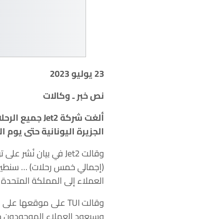
23 يوليو 2023
نص خبر ـ وكالات
ألغت شركة
Jet2
جميع الرحلا
الجزيرة اليونانية حتى يوم ا
وقالت Jet2 في بيان نُ
(إجمالي خمس رحلات) … سنطير
العملاء إلى المملكة المتحدة 
وسيعود العملاء الموجودون حا