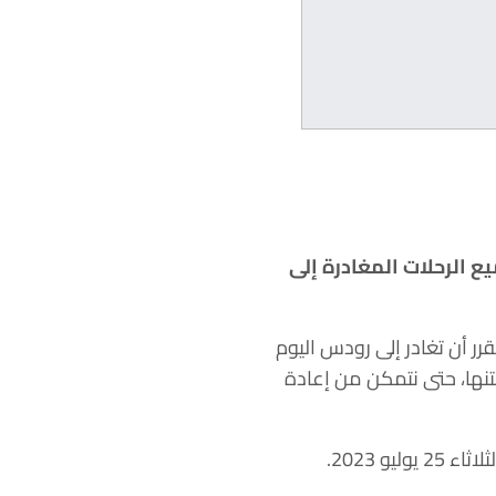
ع الرحلات المغادرة إلى
المقرر أن تغادر إلى رودس اليوم
نها، حتى نتمكن من إعادة
وقالت TUI على موقعها على الإنترنت: “لقد ألغينا جميع الرحلات المغادرة إلى رودس حتى يوم الثلاثاء 25 يوليو 2023.