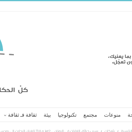
ة
منوعات
مجتمع
تكنولوجيا
بيئة
ثقافة فـ ثقافة
لرئيسية
شركات
بسبب حرائق الغابات في اليونان …Jet2 و TUI تلغيان الرحلات إلى رودس