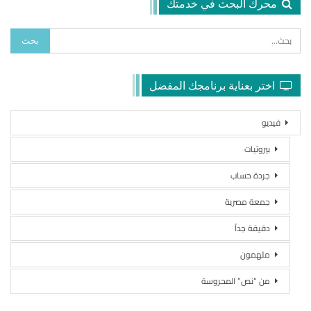
محرك البحث في خدمتك
اختر بعناية برنامجك المفضل
فيديو
بيروتيات
جردة حساب
جمعة مصرية
دقيقة جداً
ملهمون
من “نص” المحروسة