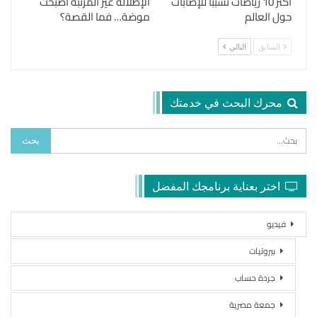
أكثر 10 رياضات تسبباً للإصابات
الإطلالة غير المرتبة أصبحت
حول العالم
موضة… فما القصة؟
السابق
التالي
محرك البحث في خدمتك
اختر بعناية برنامجك المفضل
فيديو
بيروتيات
جردة حساب
جمعة مصرية