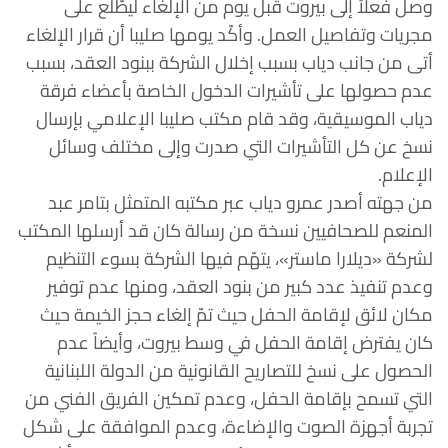
وصل فعلاً إلى بيروت قبل يوم من الإلغاء ليطّلع على
مجريات وتفاصيل العمل. وأكّد يومها صليبا أن قرار الإلغاء
أتى من جانب دياب بسبب إخلال الشركة ببنود العقد، بسبب
عدم حصولها على تأشيرات الدخول الخاصة بأعضاء فرقة
دياب الموسيقية، وقد قام مكتب صليبا الإعلامي بإرسال
نسخ عن كل التأشيرات التي صدرت وإلى مختلف وسائل
الإعلام.
من جهته أصدر عمرو دياب عبر مكتبه المتمثل بتامر عبد
المنعم للصحافيين نسخة من رسالة كان قد أرسلها المكتب
لشركة «ديلارا ماستر»، يتهّم فيها الشركة بسوء التنظيم
وعدم تنفيذ عدد كبير من بنود العقد، ومنها عدم توفير
مكان لائق لإقامة الحفل حيث تمّ إلغاء حجز الخيمة حيث
كان يفترض إقامة الحفل في وسط بيروت، وأيضاً عدم
الحصول على نسخ للتصاريح القانونية من الدولة اللبنانية
التي تسمح بإقامة الحفل، وعدم تمكين الفريق الفني من
تجربة أجهزة الصوت والإضاءة، وعدم الموافقة على شكل