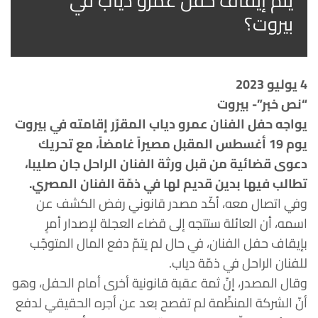
يتم إيقاف حفل عمرو دياب في
بيروت؟
4 يوليو 2023
“نص خبر”- بيروت
يواجه حفل الفنان عمرو دياب المقرّر إقامته في بيروت
يوم 19 أغسطس المقبل مصيراً غامضاً، مع تحريك
دعوى قضائية من قبل ورثة الفنان الراحل جان صليبا،
تطالب فيها بدين قديم لها في ذمّة الفنان المصري.
وفي اتصال معه، أكّد مصدر قانوني رفض الكشف عن
اسمه، أن العائلة ستتجه إلى قضاء العجلة لإصدار أمرٍ
بإيقاف حفل الفنان، في حال لم يتمّ دفع المال المتوجّب
للفنان الراحل في ذمّة دياب.
وقال المصدر، إنّ ثمة عقبة قانونية أخرى أمام الحفل، وهو
أنّ الشركة المنظّمة لم تفصح بعد عن أجره الحقيقي لدفع