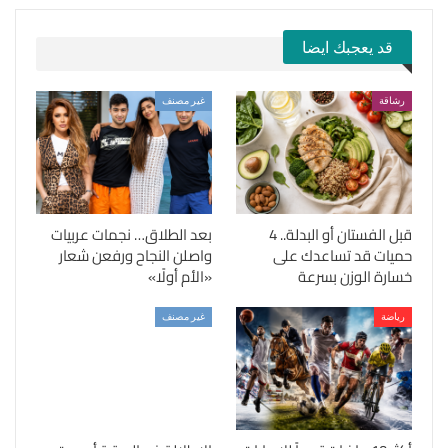
قد يعجبك ايضا
رشاقة
غير مصنف
قبل الفستان أو البدلة.. 4
بعد الطلاق… نجمات عربيات
حميات قد تساعدك على
واصلن النجاح ورفعن شعار
خسارة الوزن بسرعة
«الأم أولًا»
رياضة
غير مصنف