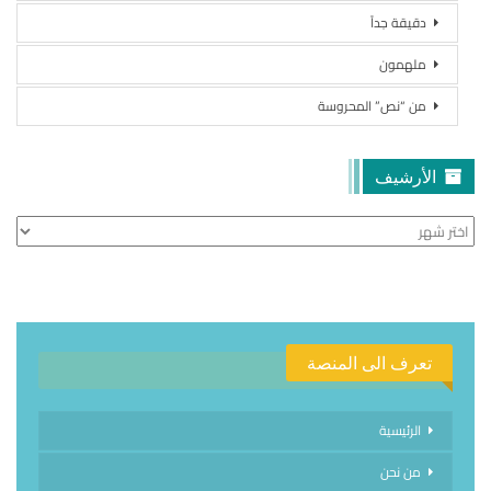
دقيقة جداً
ملهمون
من “نص” المحروسة
الأرشيف
الأرشيف
تعرف الى المنصة
الرئيسية
من نحن