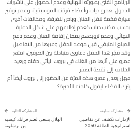
البرنامج الفني بصورته النهائية وعدم الحصول على تأشيرات
الدخول لعمرو دياب وأعضاء فرقته الموسيقية، وعدم توفير
سيارة فخمة لنقل الفنان وباص للفرقة، ومخالفات أخرى
بحسب مكتب دياب كعدم إطلاعهم على شكل الدعاية
النهائي وعدم تزويدهم بمكان إقامة الفنان وعدم دفع
المبلغ المتبقي قبل موعد الحفل وغيرها من التفاصيل.
وقد فجّر هذا الحفل دعاوى متبادلة بين الطرفين، امتنع
عمرو على أثرها من الغناء في بيروت، ليأتي حفله ويعيد
الخلاف إلى نقطة الصفر.
فهل يعدل عمرو هذه المرّة عن الحضور إلى بيروت أيضاً أم
يترك القضاء ليقول كلمته الأخيرة؟
مشاركة سابقة
المشاركة التالية
الإمارات تكشف عن تفاصيل
الهلال يسعى لضم فرانك كيسيه
استراتيجية الطاقة 2050
من برشلونة