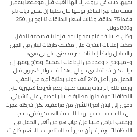
يحييها دياب في بيروت، إلا أنها ألغيت قبل موعدها بيومين
بسبب قلة بيع التذاكر، يومها قال صليبا إن عمرو دياب باع
فقط 75 بطاقة، وكانت أسعار البطاقات تتراوح بين 250
و800 دولار.
وكان صليبا قد قام يومها بحملة إعلانية ضخمة للحفل،
ضمّت إعلانات انتشرت على مختلف طرقات لبنان في الجبل
والساحل وأيضاً إعلانات عبر محطتي «ال بي سي»
و«ميلودي» وعدد من الإذاعات المحلية. وصرّح يومها إن
دياب كان قد تقاضى حوالي 140 ألف دولار كعربون قبل
الحفل من أصل 240 ألف دولار بمثابة أجره عن الحفل.
ورغم ذلك راح دياب بحسب صليبا، يضع شروطاً تعجيزية حتى
اللحظة الأخيرة منها مطالبة صليبا بالحصول على تأشيرتي
دخول إلى لبنان (فيزا) لاثنين من مرافقيه، لكن شركته عجزت
عن ذلك بسبب خضوعهما للخدمة العسكرية في مصر.
وبحسب الراحل صليبا فإن دياب هو من ألغى الحفل في
اللحظة الأخيرة رغم أن مدير أعماله تامر عبد المنعم كان قد