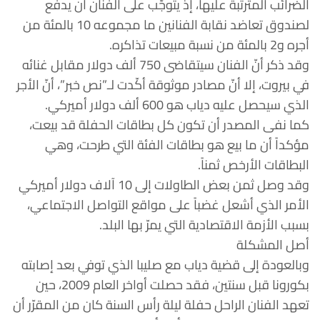
الضرائب المترتّبة عليها، إذ يتوجّب على الفنان أن يدفع
لصندوق تعاضد نقابة الفنانين ما مجموعه 10 بالمئة من
أجره و2 بالمئة من نسبة مبيعات تذاكره.
وقد ذكر أنّ الفنان سيتقاضى 750 ألف دولار مقابل غنائه
في بيروت، إلا أنّ مصادر موثوقة أكّدت لـ”نص خبر”، أنّ الأجر
الذي سيحصل عليه دياب هو 600 ألف دولار أميركي.
كما نفى المصدر أن تكون كل بطاقات الحفلة قد بيعت،
مؤكداً أن ما بيع هو بطاقات الفئة التي طرحت، وهي
البطاقات الأرخص ثمناً.
وقد وصل ثمن بعض الطاولات إلى 10 آلاف دولار أميركي
الأمر الذي أشعل غضباً على مواقع التواصل الاجتماعي،
بسبب الأزمة الاقتصادية التي يمرّ بها البلد.
أصل المشكلة
وبالعودة إلى قضية دياب مع صليبا الذي توفي بعد إصابته
بكورونا قبل سنتين، فقد حصلت أواخر العام 2009، حين
تعهد الفنان الراحل حفلة ليلة رأس السنة كان من المقرّر أن