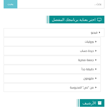
اختر بعناية برنامجك المفضل
فيديو
بيروتيات
جردة حساب
جمعة مصرية
دقيقة جداً
ملهمون
من “نص” المحروسة
الأرشيف