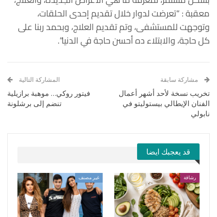
معقبة : “تعرضت لدوار خلال تقديم إحدى الحلقات،
وتوجهت للمستشفى، وتم تقديم العلاج، وبحمد ربنا على
كل حاجة، والابتلاء ده أحسن حاجة في الدنيا”.
مشاركة سابقة
المشاركة التالية
تخريب نسخة لأحد أشهر أعمال
فيتور روكي… موهبة برازيلية
الفنان الإيطالي بيستوليتو في
تنضم إلى برشلونة
نابولي
قد يعجبك ايضا
رشاقة
غير مصنف