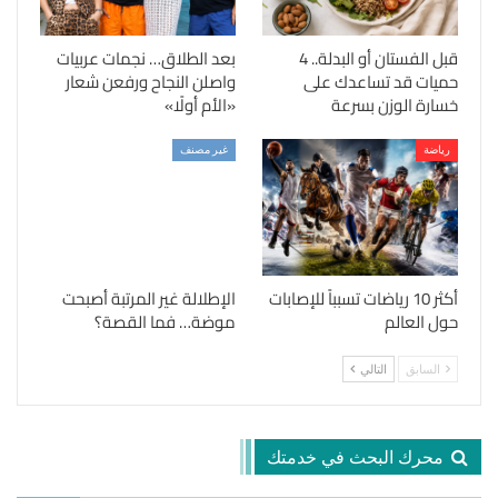
قبل الفستان أو البدلة.. 4
بعد الطلاق… نجمات عربيات
حميات قد تساعدك على
واصلن النجاح ورفعن شعار
خسارة الوزن بسرعة
«الأم أولًا»
رياضة
غير مصنف
أكثر 10 رياضات تسبباً للإصابات
الإطلالة غير المرتبة أصبحت
حول العالم
موضة… فما القصة؟
السابق
التالي
محرك البحث في خدمتك