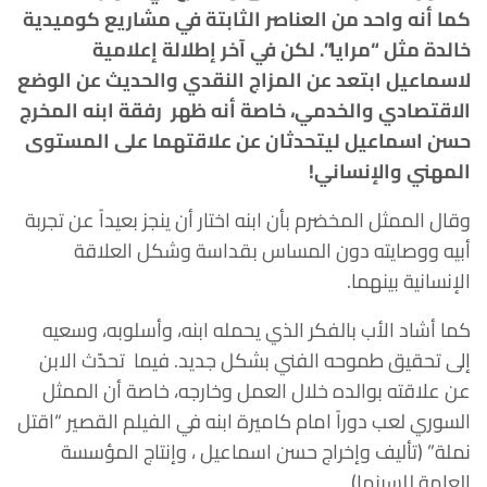
كما أنه واحد من العناصر الثابتة في مشاريع كوميدية
خالدة مثل “مرايا”. لكن في آخر إطلالة إعلامية
لاسماعيل ابتعد عن المزاج النقدي والحديث عن الوضع
الاقتصادي والخدمي، خاصة أنه ظهر رفقة ابنه المخرج
حسن اسماعيل ليتحدثان عن علاقتهما على المستوى
المهني والإنساني!
وقال الممثل المخضرم بأن ابنه اختار أن ينجز بعيداً عن تجربة
أبيه ووصايته دون المساس بقداسة وشكل العلاقة
الإنسانية بينهما.
كما أشاد الأب بالفكر الذي يحمله ابنه، وأسلوبه، وسعيه
إلى تحقيق طموحه الفني بشكل جديد. فيما تحدّث الابن
عن علاقته بوالده خلال العمل وخارجه، خاصة أن الممثل
السوري لعب دوراً امام كاميرة ابنه في الفيلم القصير “اقتل
نملة” (تأليف وإخراج حسن اسماعيل ، وإنتاج المؤسسة
العامة للسينما)