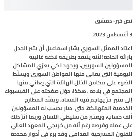
نص خبر- دمشق
3 أغسطس 2023
اعتاد الممثل السوري بشار اسماعيل أن يثير الجدل
بآرائه الحادة! لأنه ينتقد بطريقة لاذعة غالبية
المسؤولين السوريين، ويجهد لكي يعرّي المشاكل
اليومية التي يعاني منها المواطن السوري ويسلّط
الضوء على مكامن الخلل الهائلة التي يعاني منها
المجتمع في بلاده . هكذا، حوّل صفحته على الفيسبوك
إلى منبر حرّ يهاجم فيه الفساد، ويفنّد المطارح
الخدمية المتهالكة. حتى صار يحسب له المسؤولين
ألف حساب، ويعتبر من سليطي اللسان وربما أثرّ ذلك
على عمله وفرصه رغم أنه من خريجي المعهد العالي
للفنون المسرحية القدامى وقد برع في أدوار محددة