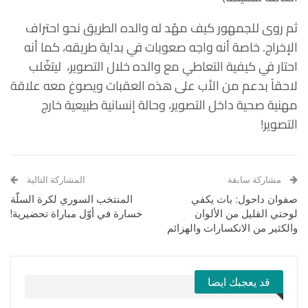
ثم روى للجمهور كيف مهّد له والده الطريق نحو احتراف
الإخراج. خاصة أنه واجه صعوبات في بداية طريقه، كما أنه
احتار في كيفية التعاطي مع والده خلال التصوير، ليتغّلب
لاحقاً بدعم من الأب على هذه العقبات ويصوغ معه علاقة
مهنية صحية داخل التصوير، وحالة إنسانية طبيعية خارج
التصوير!
مشاركة سابقة
المشاركة التالية
صفوان داحول: بات يكفي
المنتخب السوري لكرة السلّة
لوحتي القليل من الألوان
خسارة في أوّل مباراة تحضيرية!
والكثير من الانكسارات والهزائم
قد يعجبك ايضا