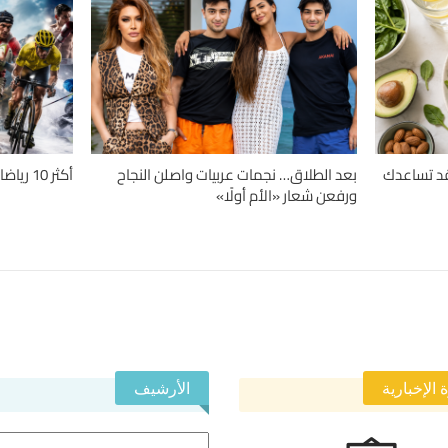
دلة.. 4 حميات قد تساعدك
بعد الطلاق… نجمات عربيات واصلن النجاح
أكثر 10 رياضات تسبباً للإصابات حول العالم
ورفعن شعار «الأم أولًا»
 الإخبارية
الأرشيف
الأرشيف