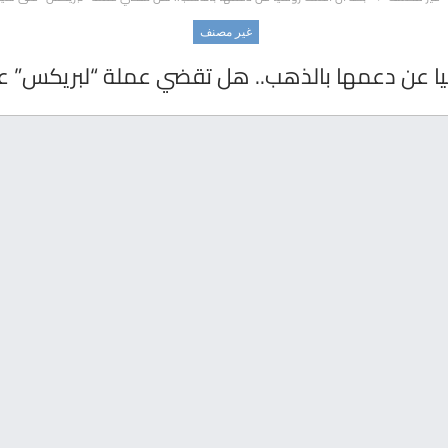
غير مصنف
يا عن دعمها بالذهب.. هل تقضي عملة “لبريكس” عل