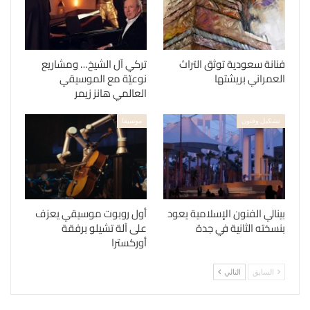
فنانة سعودية توثق التراث
تركي آل الشيخ… ومشاريع
العمراني بريشتها
نوعيّة مع الموسيقي
العالمي هانز زيمر
تشكيل وفنون
موسيقا
بينالي الفنون الإسلامية يعود
أول روبوت موسيقي يعزف
بنسخته الثانية في جدة
على آلة تشيلو برفقة
أوركسترا
السابق
التالي