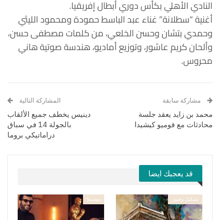
النادي الأهلي بكأس دوري أبطال إفريقيا.
أغنية “سطلانة” غناء عبد الباسط حمودة ومحمود الليثي
وحمدي بتشان وحسن الخلعي، من كلمات مصطفى حسن،
وألحان كريم عاشور، وتوزيع أماديو، هندسة صوتية هاني
محروس.
مشاركة سابقة
المشاركة التالية
محمد بن زايد يعقد جلسة
دينيس يخطف جميع الألقاب
محادثات مع فوميو كيشيدا
بالجولة 14 في سباق
دراماتيكي بروما
قد يعجبك ايضا
تشكيل وفنون
موسيقا