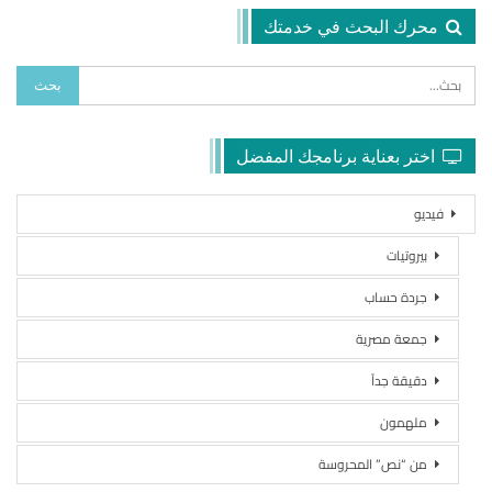
محرك البحث في خدمتك
اختر بعناية برنامجك المفضل
فيديو
بيروتيات
جردة حساب
جمعة مصرية
دقيقة جداً
ملهمون
من “نص” المحروسة