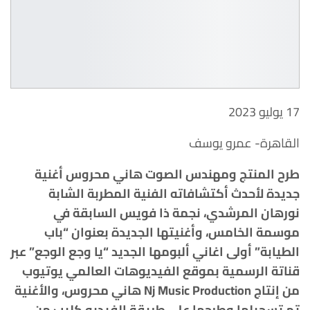
17 يوليو 2023
القاهرة- عمرو يوسف
طرح المنتج ومهندس الصوت هاني محروس أغنية
جديدة لأحدث أكتشافاته الفنية المطربة الشابة
نورهان المرشدي، نجمة ذا فويس السابقة في
موسمة الخامس، وأغنيتها الجديدة بعنوان “باب
الطيابة” أولى اغاني ألبومها الجديد “يا وجع الوجع” عبر
قناتة الرسمية بموقع الفيديوهات العالمي يوتيوب
من إنتاج Nj Music Production هاني محروس، والأغنية
تم تسجيلها وطرحها على طريقة الفيديو كليب من