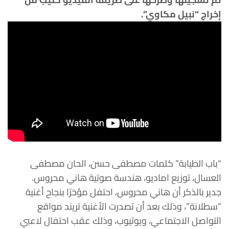
إخراج “نبيل مكاوي”.
“باب الطيابة” كلمات مصطفى حسن، الحان مصطفى
العسال، توزيع اماديو، هندسة صوتية هاني محروس.
جدير بالذكر أن هاني محروس، احتفل مؤخرًا بنجاح أغنية
“سطلانة”، وذلك بعد أن تصدرت الأغنية تريند مواقع
التواصل الاجتماعي، ويوتيوب، وذلك عقب احتفال لاعبي