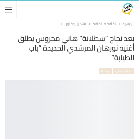
الرئيسية
ثقافة فـ ثقافة
تشكيل وفنون
بعد نجاح “سطلانة” هاني محروس يطلق
أغنية نورهان المرشدي الجديدة “باب
الطيابة”
تشكيل وفنون
موسيقا