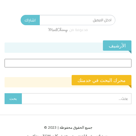
الاشتراك في النشرة الإخبارية ليصلك كل جديد.
اشتراك
مدعومة من
الأرشيف
الأرشيف
محرك البحث في خدمتك
جميع الحقوق محفوظة | 2023 ©
منصة "نص خبر" احدى مجموعة شركات TGW سنغافورة