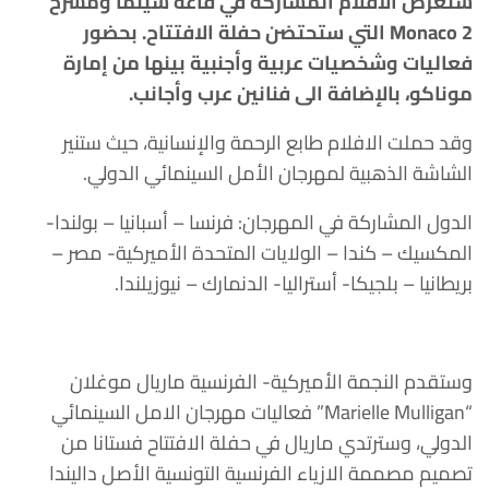
ستعرض الأفلام المشاركة في قاعة سينما ومسرح
Monaco 2 التي ستحتضن حفلة الافتتاح. بحضور
فعاليات وشخصيات عربية وأجنبية بينها من إمارة
موناكو، بالإضافة الى فنانين عرب وأجانب.
وقد حملت الافلام طابع الرحمة والإنسانية، حيث ستنير
الشاشة الذهبية لمهرجان الأمل السينمائي الدولي.
الدول المشاركة في المهرجان: فرنسا – أسبانيا – بولندا-
المكسيك – كندا – الولايات المتحدة الأميركية- مصر –
بريطانيا – بلجيكا- أستراليا- الدنمارك – نيوزيلندا.
وستقدم النجمة الأميركية- الفرنسية ماريال موغلان
“Marielle Mulligan” فعاليات مهرجان الامل السينمائي
الدولي، وسترتدي ماريال في حفلة الافتتاح فستانا من
تصميم مصممة الازياء الفرنسية التونسية الأصل داليندا