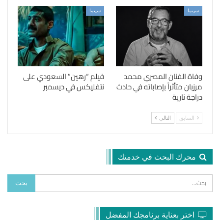
سينما
سينما
وفاة الفنان المصري محمد
فيلم “رهين” السعودي على
مرزبان متأثراً بإصاباته في حادث
نتفليكس في ديسمبر
دراجة نارية
السابق
التالي
محرك البحث في خدمتك
اختر بعناية برنامجك المفضل