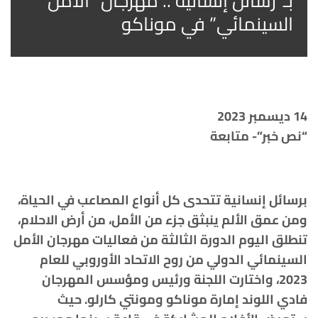
بـ”رسائل إنسانية”.. مهرجان “الأمل
السينمائي” في موناكو
14 ديسمبر 2023
“نص خبر”- متابعة
برسائل إنسانية تتحدى كل أنواع المصاعب في الحياة،
ومن عمق الألم ينبثق جزء من الأمل، من أرض الاحلام،
تنطلق اليوم الدورة الثالثة من فعاليات مهرجان الأمل
السينمائي الدولي من روح الاتحاد الأوروبي للعام
2023، واختارت اللجنة ورئيس ومؤسس المهرجان
فادي اللوند إمارة موناكو ومونتي كارلو. حيث