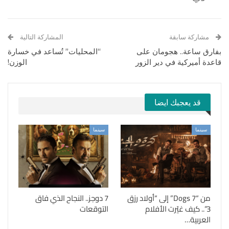
مشاركة سابقة
المشاركة التالية
بفارق ساعة.. هجومان على
“المحليات” تُساعد في خسارة
قاعدة أميركية في دير الزور
الوزن!
قد يعجبك ايضا
سينما
سينما
من “7 Dogs” إلى “أولاد رزق
7 دوجز.. النجاح الذي فاق
3”.. كيف غيّرت الأفلام
التوقعات
العربية…