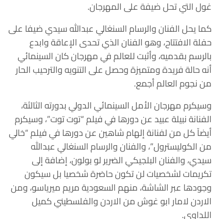
غول التي تحل ضيفة على المهرجان.
كما يحل الفنان والرسام السنغالي عبدالله سيدي ضيفا على
حفلة الافتتاح، وهو الفنان الذي تحدى الإعاقة وابدع
بالرسم بقدميه، وأثبت للعالم في مهرجان كان السينمائي
أنه حالة فريدة ومتميزة وحصل على التنويه والترحيب الحار
من نجوم العالم أجمع.
وسيكرم مهرجان الأمل السينمائي الدولي بدورته الثالثة،
الفنانة نبيلة عبيد عن دورها في فيلم “توت توت”، وسيكرم
أيضآ كل من لفنانة إلهام شاهين عن دورها في فيلم “خالي
من الكوليسترول”، والفنان والرسام السنغالي عبدالله
سيدي، والفنان البلجيكي الضرير لو بولون، إضافة إلى
تكريمات لشخصيات لن تكون حاضرة شخصيا بل سيكون
وجودها عبر الشاشة، منهم السعودية مريم ميرياسو، ومن
الاردن لامار ابو غوش من الاردن والفلسطيني كميل
اللداوي.