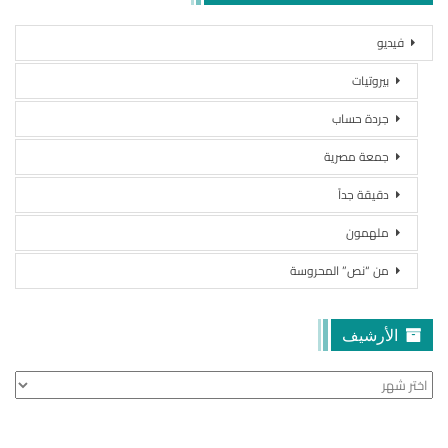
فيديو
بيروتيات
جردة حساب
جمعة مصرية
دقيقة جداً
ملهمون
من “نص” المحروسة
الأرشيف
الأرشيف