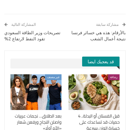
مشاركة سابقة
المشاركة التالية
بالأرقام: هذه هي خسائر فرنسا
تصريحات وزير الطاقة السعودي
نتيجة أعمال الشغب
تقود النفط لارتفاع 2%
قد يعجبك ايضا
رشاقة
غير مصنف
قبل الفستان أو البدلة.. 4
بعد الطلاق… نجمات عربيات
حميات قد تساعدك على
واصلن النجاح ورفعن شعار
خسارة الوزن بسرعة
«الأم أولًا»