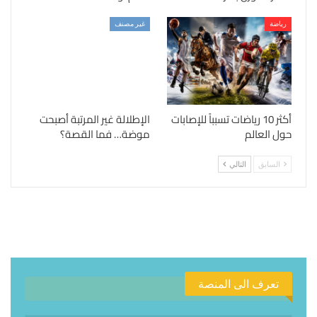
رياضة
غير مصنف
أكثر 10 رياضات تسبباً للإصابات
الإطلالة غير المرتبة أصبحت
حول العالم
موضة… فما القصة؟
السابق
التالي
تعرف الى المنصة