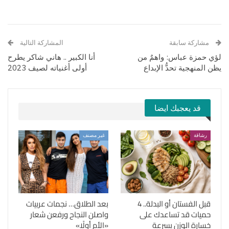
مشاركة سابقة
المشاركة التالية
لؤي حمزة عباس: واهمٌ من
أنا الكبير .. هاني شاكر يطرح
يظن المنهجية تحدُّ الإبداع
أولى أغنياته لصيف 2023
قد يعجبك ايضا
رشاقة
غير مصنف
قبل الفستان أو البدلة.. 4
بعد الطلاق… نجمات عربيات
حميات قد تساعدك على
واصلن النجاح ورفعن شعار
خسارة الوزن بسرعة
«الأم أولًا»