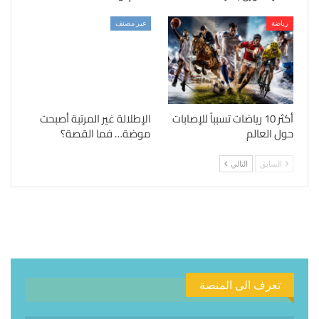
رياضة
غير مصنف
أكثر 10 رياضات تسبباً للإصابات
الإطلالة غير المرتبة أصبحت
حول العالم
موضة… فما القصة؟
السابق
التالي
تعرف الى المنصة