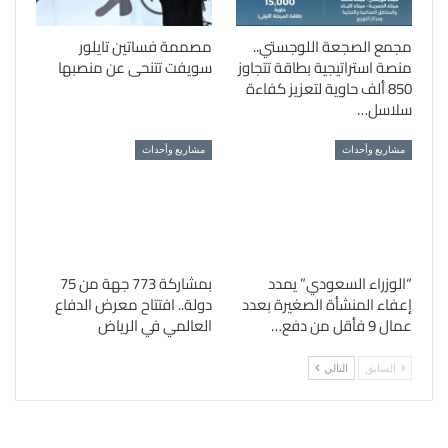
مجمع الصجعة اللوجستي..
مصممة فساتين تايلور
منصة استراتيجية بطاقة تتجاوز
سويفت تتنحى عن منصبها
850 ألف حاوية لتعزيز كفاءة
سلاسل…
مشاريع وأحداث
مشاريع وأحداث
“الوزراء السعودي” يمدد
بمشاركة 773 جهة من 75
إعفاء المنشأة الصغيرة بعدد
دولة.. افتتاح معرض الدفاع
عمال 9 فأقل من دفع…
العالمي في الرياض
السابق
التالي