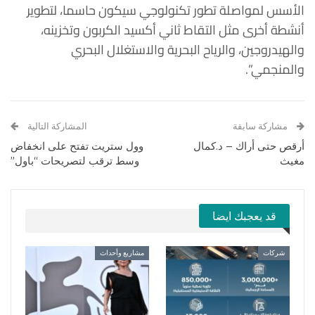
الأسس لمواصلة تطور تكنولوجي سيكون حاسما، لتطوير
أنشطة أخرى مثل التقاط ثاني أكسيد الكربون وتخزينه،
والهيدروجين، والرياح البحرية والاستغلال البحري
والمنجمي”.
مشاركة سابقة
المشاركة التالية
أرقص حتى أراك – د.كمال
وول ستريت تفتح على انخفاض
مغيث
وسط ترقب لتصريحات “باول”
قد يعجبك ايضا
شركات
مشاريع وأحداث