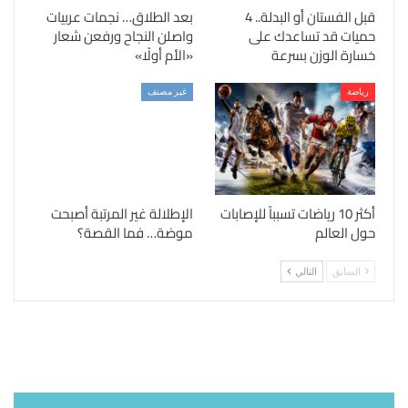
قبل الفستان أو البدلة.. 4
بعد الطلاق… نجمات عربيات
حميات قد تساعدك على
واصلن النجاح ورفعن شعار
خسارة الوزن بسرعة
«الأم أولًا»
رياضة
غير مصنف
أكثر 10 رياضات تسبباً للإصابات
الإطلالة غير المرتبة أصبحت
حول العالم
موضة… فما القصة؟
السابق
التالي