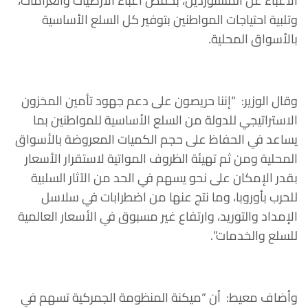
الأعباء عن المستوردين، بخفض أعباء الأرضيات والغرامات،
وتلبية احتياجات المواطنين بتوفير كل السلع الأساسية
بالأسواق المحلية.
وقال الوزير: “إننا حريصون على دعم جهود تأمين المخزون
الاستراتيجي للدولة من السلع الأساسية للمواطنين بما
يساعد في الحفاظ على حجم الكميات المعروضة بالأسواق
المحلية ومن ثم تهيئة الظروف المواتية لاستقرار الأسعار
بقدر الإمكان على نحو يسهم في الحد من الآثار السلبية
للحرب بأوروبا، وما نتج عنها من اضطرابات في سلاسل
الإمداد والتوريد، وارتفاع غير مسبوق في الأسعار العالمية
للسلع والخدمات”.
وأضاف معيط: أن “ميكنة المنظومة الجمركية تسهم في