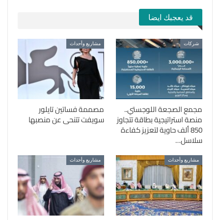
قد يعجبك ايضا
شركات
مشاريع وأحداث
مجمع الصجعة اللوجستي..
مصممة فساتين تايلور
منصة استراتيجية بطاقة تتجاوز
سويفت تتنحى عن منصبها
850 ألف حاوية لتعزيز كفاءة
سلاسل…
مشاريع وأحداث
مشاريع وأحداث