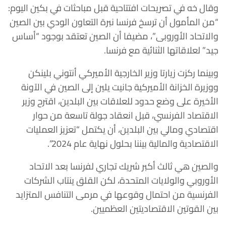
وقال خه في تصريحات افتتاحية قبل مباحثات في بكين اليوم:
“من المأمول أن ترسخ فرنسا نبرة التعاون الودي بين الصين
والاتحاد الأوروبى”، مضيفا أن الصين تعتقد بوجود “أساس
جيد” لعلاقاتها الثنائية مع فرنسا.
وبينما ركزت زيارتا وزير الخارجية الأميركي أنتوني بلينكن
ووزيرة الخزانة الأميركية جانيت يلين إلى الصين في الآونة
الأخيرة على وضع حدود للعلاقات بين البلدين، اقترح وزير
الاقتصاد الفرنسي، قبل انعقاد جولة تاسعة من حوار
اقتصادي ومالي بين البلدين، أن يكتمل “تعزيز العمليات
الاقتصادية والمالية بيننا بحلول نهاية عام 2024”.
والصين هي ثالث أكبر شريك تجاري لفرنسا بعد الاتحاد
الأوروبي والولايات المتحدة، لكن القلق ينتاب الشركات
الفرنسية من احتمال وقوعها في مرمى التنافس المتزايد
بين القوتين الاقتصاديتين العظميين.