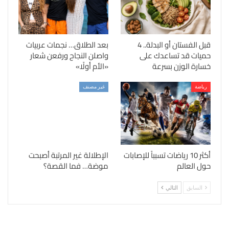
قبل الفستان أو البدلة.. 4
بعد الطلاق… نجمات عربيات
حميات قد تساعدك على
واصلن النجاح ورفعن شعار
خسارة الوزن بسرعة
«الأم أولًا»
رياضة
غير مصنف
أكثر 10 رياضات تسبباً للإصابات
الإطلالة غير المرتبة أصبحت
حول العالم
موضة… فما القصة؟
السابق
التالي