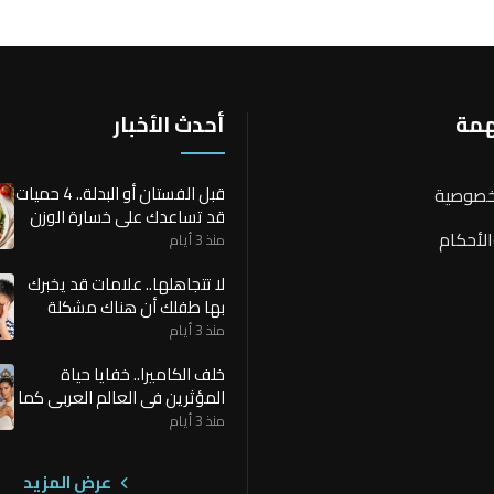
همة
أحدث الأخبار
قبل الفستان أو البدلة.. 4 حميات
خصوصية
قد تساعدك على خسارة الوزن
لأحكام
بسرعة
منذ 3 أيام
لا تتجاهلها.. علامات قد يخبرك
بها طفلك أن هناك مشكلة
صحية
منذ 3 أيام
خلف الكاميرا.. خفايا حياة
المؤثرين في العالم العربي كما
لا يراها الجمهور
منذ 3 أيام
عرض المزيد