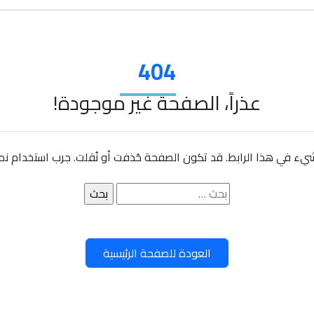
404
عذراً، الصفحة غير موجودة!
 شيء في هذا الرابط. قد تكون الصفحة حُذفت أو نُقلت. جرب استخدام نمو
البحث
عن:
العودة للصفحة الرئيسية