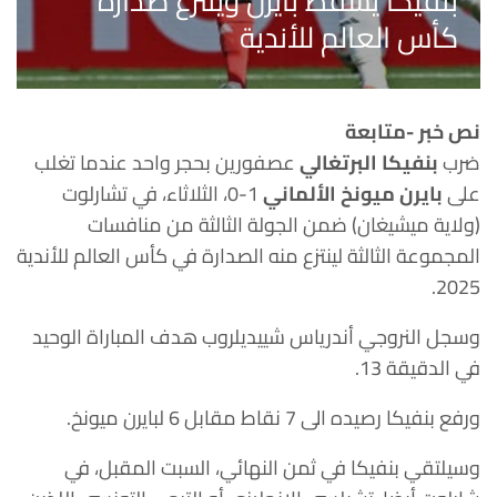
بنفيكا يسقط بايرن وينتزع صدارة
كأس العالم للأندية
نص خبر -متابعة
ضرب
بنفيكا البرتغالي
عصفورين بحجر واحد عندما تغلب
على
بايرن ميونخ الألماني
1-0، الثلاثاء، في تشارلوت
(ولاية ميشيغان) ضمن الجولة الثالثة من منافسات
المجموعة الثالثة لينتزع منه الصدارة في كأس العالم للأندية
2025.
وسجل النروجي أندرياس شييديلروب هدف المباراة الوحيد
في الدقيقة 13.
ورفع بنفيكا رصيده الى 7 نقاط مقابل 6 لبايرن ميونخ.
وسيلتقي بنفيكا في ثمن النهائي، السبت المقبل، في