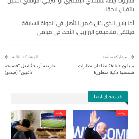
شارلوت أيضا، تشيلسي الإنجليزي أو الترجي التونسي اللذين
يلتقيان لاحقا.
أما بايرن الذي كان ضمن التأهل في الجولة السابقة
فيلتقي فلامينغو البرازيلي، الأحد، في ميامي.
مشاركة سابقة
المشاركة التالية
ميتا وOakley تطلقان نظارات
عارضة أزياء تُشعل “فضيحة
شمسية ذكية متطورة
لاعبين” (فيديو)
قد يعجبك ايضا
رياضة
رياضة