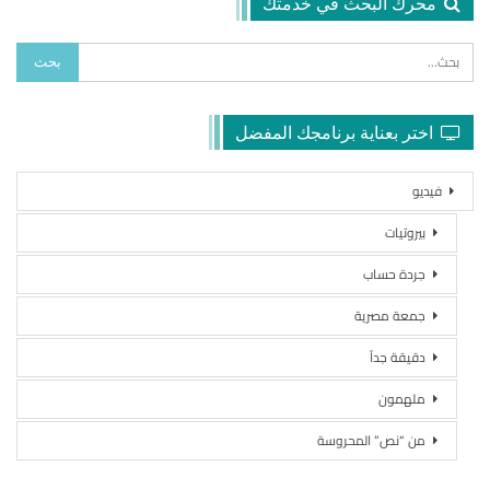
محرك البحث في خدمتك
اختر بعناية برنامجك المفضل
فيديو
بيروتيات
جردة حساب
جمعة مصرية
دقيقة جداً
ملهمون
من “نص” المحروسة