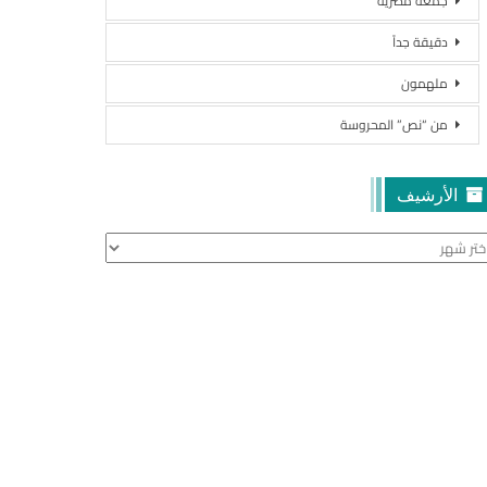
جمعة مصرية
دقيقة جداً
ملهمون
من “نص” المحروسة
الأرشيف
أرشيف