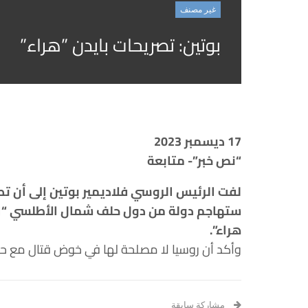
غير مصنف
بوتين: تصريحات بايدن ‏‏”هراء”‏
17 ديسمبر 2023
“نص خبر”- متابعة
لفت الرئيس الروسي فلاديمير بوتين إلى أن تص
ستهاجم دولة من ‏دول حلف شمال الأطلسي “الن
هراء”.‏
وأكد أن روسيا لا مصلحة لها في خوض قتال مع ح
مشاركة سابقة