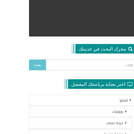
محرك البحث في خدمتك
اختر بعناية برنامجك المفضل
فيديو
بيروتيات
جردة حساب