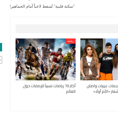
“سكتة قلبية” تُسقط لاعباً أمام الجماهير!
رياضة
ال
جمات عربيات واصلن
أكثر 10 رياضات تسبباً للإصابات حول
ار «الأم أولًا»
العالم