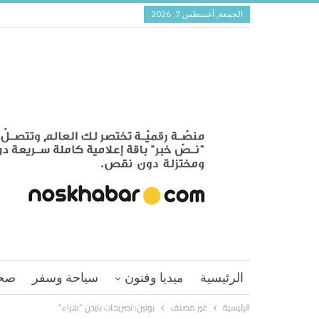
الجمعة, أغسطس 7, 2026
الرئيسية
ميديا وفنون
سياحة وسفر
صح
الرئيسية
غير مصنف
بوتين: تصريحات بايدن ‏‏”هراء”‏