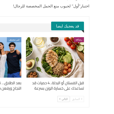
اختبار”أول” لحبوب منع الحمل المخصصة للرجال!
قد يعجبك ايضا
رشاقة
غير مصنف
قبل الفستان أو البدلة.. 4 حميات قد
بعد الطلاق… ن
تساعدك على خسارة الوزن بسرعة
النجاح ورفعن شع
السابق
التالي