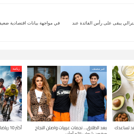
سترالي يبقى على رأس الفائدة عند
في مواجهة بيانات اقتصادية ضعي
غير مصنف
رياضة
دلة.. 4 حميات قد تساعدك
بعد الطلاق… نجمات عربيات واصلن النجاح
أكثر 10 رياضات تسبباً للإصابات حول العالم
ورفعن شعار «الأم أولًا»