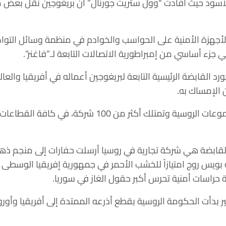
 الأسود حيث أفادت “وول ستريت جورنال” أن بريغوجين نقل بعض 
أجهزة الأمنية على الحواسب والخوادم في
منظمة وسائل التوا
جزء أساسي من إمبراطورية الاتصالات التابعة لـ”فاغنر”.
رد القابضة الرئيسية التابعة لبريغوجين أعماله في أفريقيا والع
 الإمساك به.
تلك أكثر من 100 شركة، في كافة القطاعات، والتي
 القابضة هي شركة تجارية في روسيا أرسلت حفارات إلى منجم ذه
بويس روج امتيازاً للخشب الأحمر في جمهورية إفريقيا الوسطى 
راسات أمنية تحرس أكبر حقول الغاز في سوريا.
 بدأت الحكومة الروسية بقطع أذرعه الممتدة إلى أفريقيا وأوروب