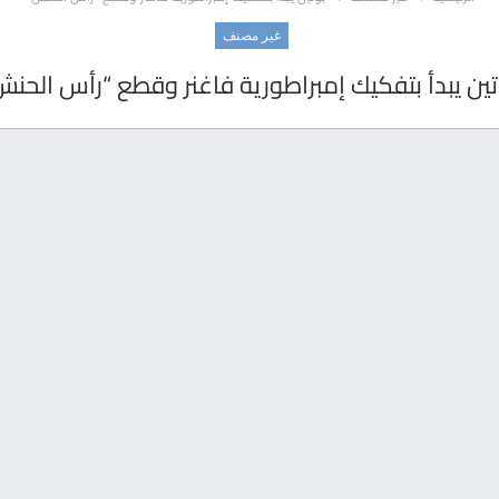
غير مصنف
تين يبدأ بتفكيك إمبراطورية فاغنر وقطع “رأس الحنش