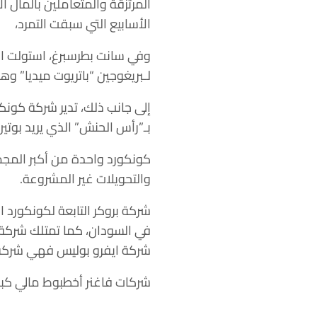
المرتزقة والمتعاملين بالمال
الأسابيع التي سبقت التمرد،
وفي سانت بطرسبرغ، استولت ال
لـبريغوجين
“باتريوت ميديا”
وهي 
إلى جانب ذلك، تدير شركة كونكو
بـ”رأس الحنش” الذي يريد بوتين
كونكورد واحدة من أكبر المجموعات الروسية وتم
والتحويلات غير المشروعة.
شركة بروكر التابعة لكونكورد
في السودان، كما تمتلك شركة 
شركة ايفرو بوليس فهي شركة ح
شركات فاغنر أخطبوط مالي كبير