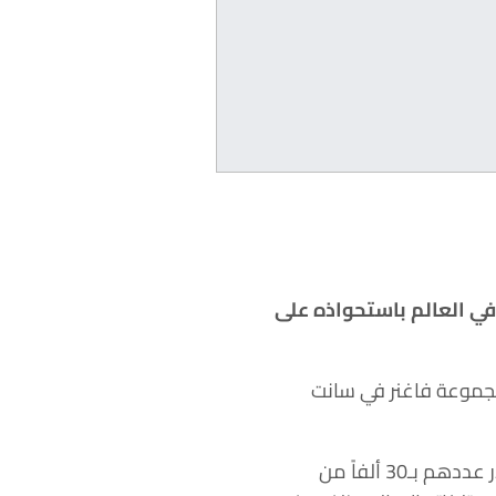
في العالم باستحواذه على
مقر الزجاجي المغلق لمجموعة فاغنر في سانت
كما أطلق الكرملين حملات تشجع على اصطياد أعضاء فاغنر المختبئين والمتسللين، والذين يقدر عددهم بـ30 ألفاً من