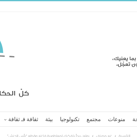
ة
منوعات
مجتمع
تكنولوجيا
بيئة
ثقافة فـ ثقافة
الرئيسية
غير مصنف
بوتين يبدأ بتفكيك إمبراطورية فاغنر وقطع “رأس الحنش”