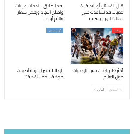
قبل الفستان أو البدلة.. 4
بعد الطلاق… نجمات عربيات
حميات قد تساعدك على
واصلن النجاح ورفعن شعار
خسارة الوزن بسرعة
«الأم أولًا»
رياضة
غير مصنف
أكثر 10 رياضات تسبباً للإصابات
الإطلالة غير المرتبة أصبحت
حول العالم
موضة… فما القصة؟
السابق
التالي