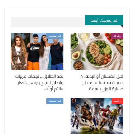
قد يعجبك ايضا
رشاقة
غير مصنف
قبل الفستان أو البدلة.. 4
بعد الطلاق… نجمات عربيات
حميات قد تساعدك على
واصلن النجاح ورفعن شعار
خسارة الوزن بسرعة
«الأم أولًا»
رياضة
غير مصنف