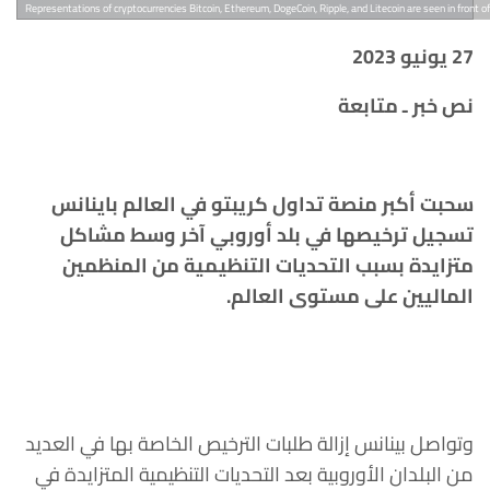
Representations of cryptocurrencies Bitcoin, Ethereum, DogeCoin, Ripple, and Litecoin are seen in front o
27
يونيو
2023
نص خبر ـ متابعة
سحبت أكبر منصة تداول كريبتو في العالم باينانس
تسجيل ترخيصها في بلد أوروبي آخر وسط مشاكل
متزايدة بسبب التحديات التنظيمية من المنظمين
الماليين على مستوى العالم.
وتواصل بينانس إزالة طلبات الترخيص الخاصة بها في العديد
من البلدان الأوروبية بعد التحديات التنظيمية المتزايدة في