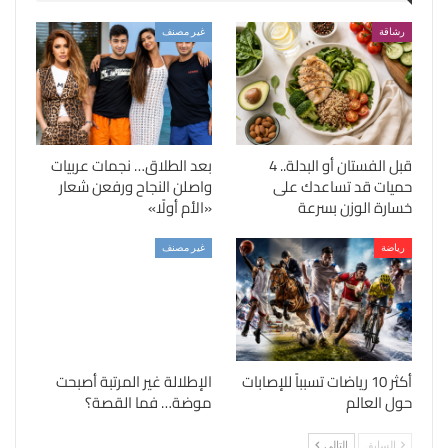
رشاقة
غير مصنف
قبل الفستان أو البدلة.. 4
بعد الطلاق… نجمات عربيات
حميات قد تساعدك على
واصلن النجاح ورفعن شعار
خسارة الوزن بسرعة
«الأم أولًا»
رياضة
غير مصنف
أكثر 10 رياضات تسبباً للإصابات
الإطلالة غير المرتبة أصبحت
حول العالم
موضة… فما القصة؟
السابق
التالي