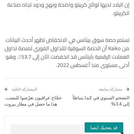
إن البلاد لديها لوائح كريبتو واضحة ونهج ودود تجاه صناعة
الكريبتو.
تستمر حصة سوق بينانس في الانخفاض تظهر أحدث البيانات
من Kaiko أن الحصة السوقية للتداول الفوري لمنصة تداول
العملات الرقمية باينانس قد انخفضت الآن إلى 53.7٪. وهو
أدنى مستوى منذ أغسطس 2022.
مشاركة سابقة
المشاركة التالية
التضخم السنوي في كندا يتباطأ
حجّاج عراقيون تعرّضوا للنصب..
إلى 3.4%
هذا ما حصل في مطار بيروت
قد يعجبك ايضا