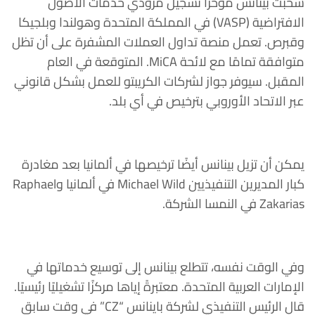
سحبت بينانس مؤخرًا تسجيل مزودي خدمات الأصول
الافتراضية (VASP) في المملكة المتحدة وهولندا وبلجيكا
وقبرص. تعمل منصة تداول العملات المشفرة على أن تظل
متوافقة تمامًا مع لائحة MiCA. المتوقعة في العام
المقبل. سيوفر جواز لشركات الكريبتو للعمل بشكل قانوني
عبر الاتحاد الأوروبي بترخيص في أي بلد.
يمكن أن تزيل بينانس أيضًا ترخيصها في ألمانيا بعد مغادرة
كبار المديرين التنفيذيين Michael Wild في ألمانيا وRaphael
Zakarias في النمسا الشركة.
وفي الوقت نفسه، تتطلع بينانس إلى توسيع خدماتها في
الإمارات العربية المتحدة. معتبرةً إياها مركزًا تشغيليًا رئيسيًا.
قال الرئيس التنفيذي لشركة باينانس “CZ” في وقت سابق