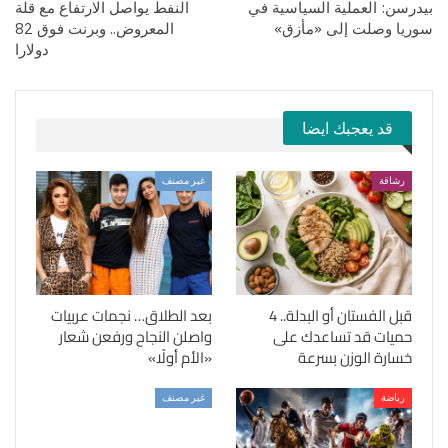
بيدرسن: العملية السياسية في
النفط يواصل الارتفاع مع قلة
سوريا وصلت إلى «مأزق»
المعروض.. وبرنت فوق 82
دولارا
قد يعجبك ايضا
رشاقة
غير مصنف
قبل الفستان أو البدلة.. 4
بعد الطلاق… نجمات عربيات
حميات قد تساعدك على
واصلن النجاح ورفعن شعار
خسارة الوزن بسرعة
«الأم أولًا»
رياضة
غير مصنف