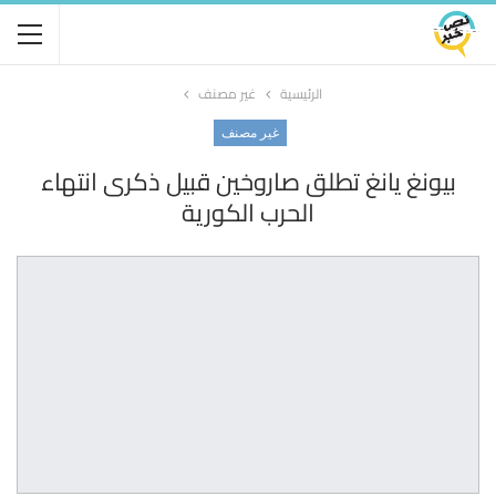
الرئيسية
غير مصنف
غير مصنف
بيونغ يانغ تطلق صاروخين قبيل ذكرى انتهاء
الحرب الكورية