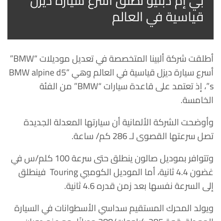
بي إم دبليو تطلق أسرع سيارة ديزل
قياسية في العالم
أطلقت شركة ألبينا المتخصصة في تعديل موديلات “BMW”
أسرع سيارة ديزل قياسية في العالم وهي “BMW alpine d5
s”، إذ تعتمد على قاعدة سيارات “BMW” من الفئة
الخامسة.
وأوضحت الشركة الألمانية أن سيارتها المعدلة الجديدة
تصل سرعتها القصوى لـ 286 كم/ ساعة.
وتتوافر بموديل صالون ينطلق حتى سرعة 100 كلم/س في
غضون 4.4 ثانية، أما الموديل الكومبي Touring فينطلق
إلى السرعة نفسها بعد زمن قدره 4.6 ثانية.
ويولد المحرك المستقيم سداسي الأسطوانات في السيارة