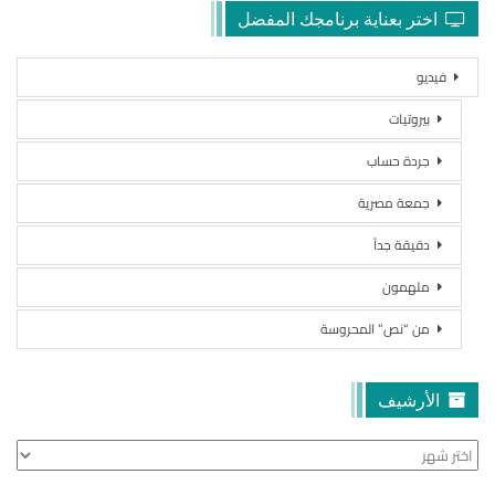
اختر بعناية برنامجك المفضل
فيديو
بيروتيات
جردة حساب
جمعة مصرية
دقيقة جداً
ملهمون
من “نص” المحروسة
الأرشيف
الأرشيف