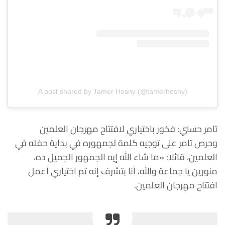
A post shared by Tamer Hosny (@tamerhosny)
تامر حسني: فخور باختياري لافتتاح مهرجان العلمين
وحرص تامر على توجيه كلمة لجمهوره في بداية حفله في
العلمين، قائلا: «ما شاء الله إيه الجمهور الجميل ده،
منورين يا جماعة والله، أنا بتشرف إنه تم اختياري أعمل
افتتاح مهرجان العلمين.