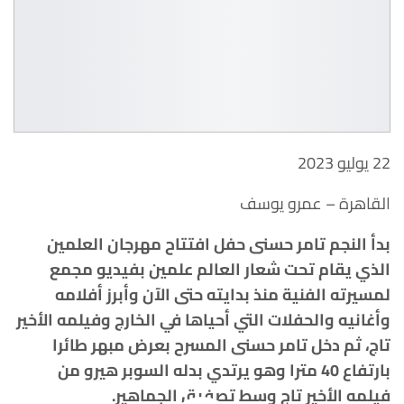
22 يوليو 2023
القاهرة – عمرو يوسف
بدأ النجم تامر حسنى حفل افتتاح مهرجان العلمين
الذي يقام تحت شعار العالم علمين بفيديو مجمع
لمسيرته الفنية منذ بدايته حتى الآن وأبرز أفلامه
وأغانيه والحفلات التي أحياها في الخارج وفيلمه الأخير
تاج، ثم دخل تامر حسنى المسرح بعرض مبهر طائرا
بارتفاع 40 مترا وهو يرتدي بدله السوبر هيرو من
فيلمه الأخير تاج وسط تصفيق الجماهير.