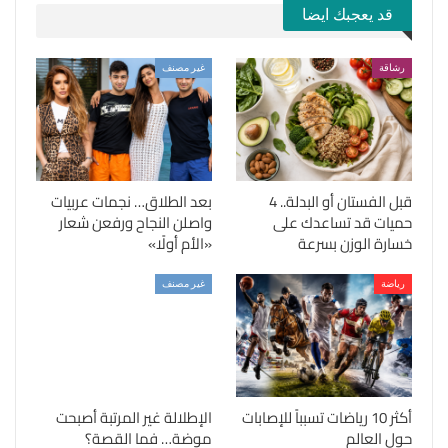
قد يعجبك ايضا
رشاقة
غير مصنف
قبل الفستان أو البدلة.. 4
بعد الطلاق… نجمات عربيات
حميات قد تساعدك على
واصلن النجاح ورفعن شعار
خسارة الوزن بسرعة
«الأم أولًا»
رياضة
غير مصنف
أكثر 10 رياضات تسبباً للإصابات
الإطلالة غير المرتبة أصبحت
حول العالم
موضة… فما القصة؟