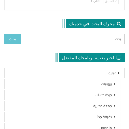
السابق
التالي
محرك البحث في خدمتك
اختر بعناية برنامجك المفضل
فيديو
بيروتيات
جردة حساب
جمعة مصرية
دقيقة جداً
ملهمون