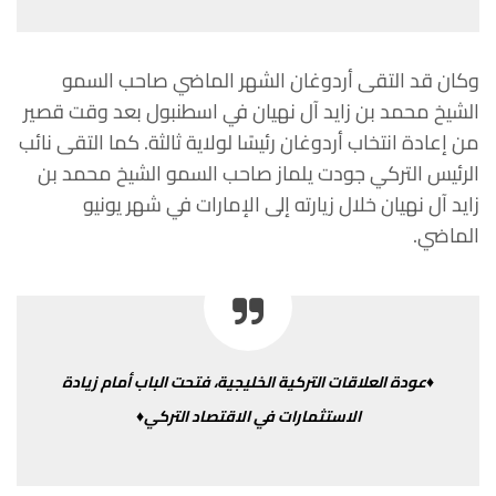
وكان
قد
التقى
أردوغان
الشهر
الماضي
صاحب
السمو
الشيخ
محمد
بن
زايد
آل
نهيان
في
اسطنبول
بعد
وقت
قصير
من
إعادة
انتخاب
أردوغان
رئيسًا
لولاية ثالثة.
كما
التقى
نائب
الرئيس
التركي
جودت
يلماز
صاحب
السمو
الشيخ
محمد
بن
زايد
آل
نهيان
خلال
زيارته
إلى
الإمارات
في
شهر
يونيو
الماضي
.
♦عودة
العلاقات
التركية
الخليجية،
فتحت
الباب
أمام
زيادة
الاستثمارات
في
الاقتصاد
التركي♦