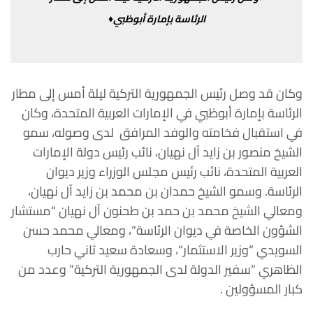
الرئاسة
بإمارة
أبوظبي♦
وكان
قد
وصل
رئيس
الجمهورية
التركية
ليلة
أمس
إلى
مطار
الرئاسة
بإمارة
أبوظبي
في
الإمارات
العربية
المتحدة،
وكان
في
استقبال
فخامته
والوفد
المرافق
لدى
وصوله،
سمو
الشيخ
منصور
بن
زايد
آل
نهيان،
نائب
رئيس
دولة
الإمارات
العربية
المتحدة،
نائب
رئيس
مجلس
الوزراء
وزير
ديوان
الرئاسة
.
وسمو
الشيخ حمدان
بن
محمد
بن
زايد
آل
نهيان،
ومعالي
الشيخ
محمد
بن
حمد
بن
طحنون
آل
نهيان
“
مستشار
الشؤون
الخاصة
في
ديوان
الرئاسة
“
،
ومعالي
محمد
حسن
السويدي
“
وزير
الاستثمار
“
،
وسعادة
سعيد
ثاني
حارب
الظاهري
“
سفير
الدولة
لدى
الجمهورية
التركية
”
وعدد
من
كبار
المسؤولين
.