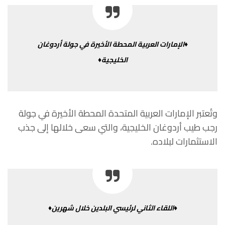
♦الإمارات
العربية
المحطة
الأخيرة
في
جولة
أردوغان
الخليجية♦
وتُعتبر
الإمارات
العربية
المتحدة
المحطة
الأخيرة
في
جولة
رجب
طيب
أردوغان
الخليجية،
والتي
سعى
خلالها
إلى
جذب
الاستثمارات
لبلاده
.
♦اللقاء
الثاني
لرئيسي
البلدين
خلال
شهرين♦