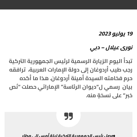
19
يوليو
2023
نورى
عيلال
–
دبي
تبدأ
اليوم
الزيارة
الرسمية
لرئيس
الجمهورية
التركية
رجب
طيب
أردوغان
إلى
دولة
الإمارات
العربية،
ترافقه
حرم
فخامته
السيدة
أمينة
أردوغان
.
هذا
ما
أكده
بيان
رسمي
ل
“
ديوان
الرئاسة
”
الإماراتي
حصلت
“
نُص
خبر
”
على
نسخةٍ
منه
.
♦وصل
رئيس
الجمهورية
التركية
ليلة
أمس
إلى
مطار