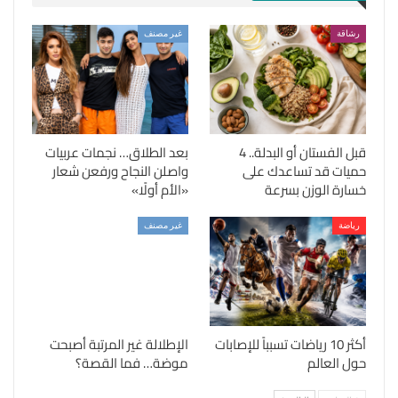
رشاقة
غير مصنف
قبل الفستان أو البدلة.. 4
بعد الطلاق… نجمات عربيات
حميات قد تساعدك على
واصلن النجاح ورفعن شعار
خسارة الوزن بسرعة
«الأم أولًا»
رياضة
غير مصنف
أكثر 10 رياضات تسبباً للإصابات
الإطلالة غير المرتبة أصبحت
حول العالم
موضة… فما القصة؟