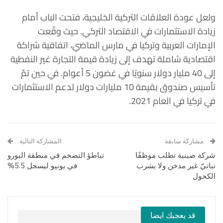
ولعل
عودة
العلاقات
التركية
الخليجية،
فتحت
الباب
أمام
زيادة
الاستثمارات
في
الاقتصاد
التركي
.
حيث
وقّعت
الإمارات
العربية
وتركيا
في
مارس
الماضي،
اتفاقية
شراكة
اقتصادية
شاملة
تهدف
إلى
زيادة
قيمة
التجارة
غير
النفطية
إلى
40
مليار
دولار
سنويًا
في
غضون
5
أعوام
.
في
حين
تمّ
تأسيس
صندوق
بقيمة 10
مليارات
دولار
لدعم
الاستثمارات
في
تركيا
في
العام
2021.
مشاركة سابقة
المشاركة التالية
شركة صينية تطلب موظفًا
تباطؤ التضخم في منطقة اليورو
نباتيّ غير مدخن ولا يشرب
في يونيو ليسجل 5.5%
الكحول
قد يعجبك ايضا