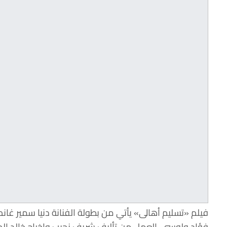
فيلم «تسليم أهالى» يأتي من بطولة الفنانة دنيا سمير غانم،
فؤاد ولوسي، العمل من تأليف شريف نجيب وإخراج خالد ال