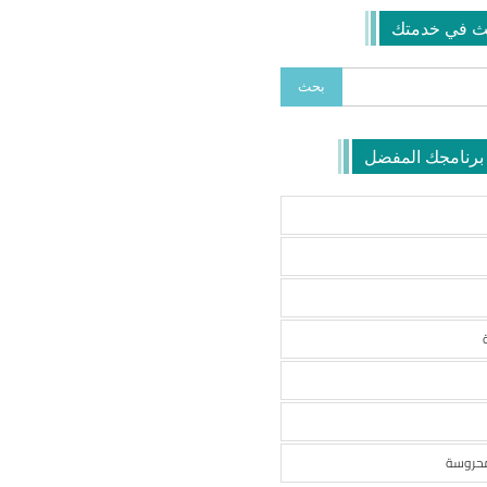
ث في خدمتك
 برنامجك المفضل
محروسة