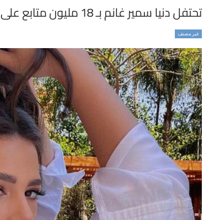
تحتفل دنيا سمير غانم بـ 18 مليون متابع على إنستجرام …
غير مصنف