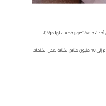
 أحدث جلسة تصوير خضعت لها مؤخرًا،
واحتفلت دنيا سمير غانم بوصول عدد متابعيها على إنستجرام إلى 18 مليون متابع، بكتابة بعض الكلمات