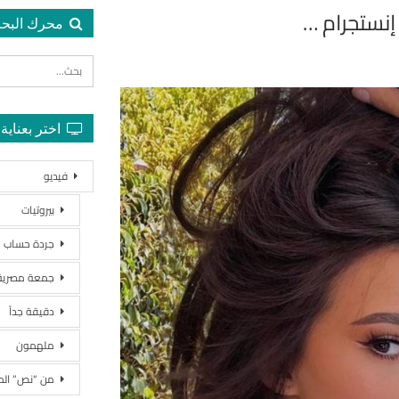
محرك البح
اختر بعناية
فيديو
بيروتيات
جردة حساب
جمعة مصرية
دقيقة جداً
ملهمون
من “نص” ال