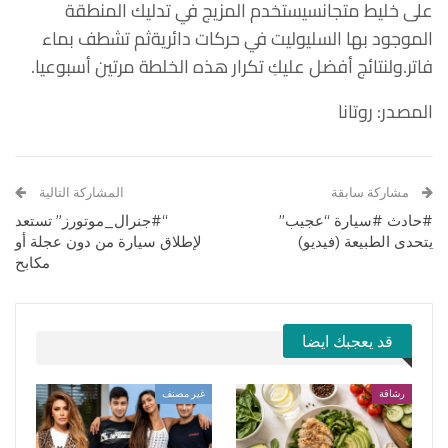
على خليط متجانسيستخدم المزيج في تدليك المنطقة
الموجود بها السليوليت في حركات دائريةثم تشطف بماء
فاتر.ولنتائج أفضل عليكِ تكرار هذه الخلطة مرتين أسبوعيا.
المصدر: روتانا
مشاركة سابقة
المشاركة التالية
#حادث #سيارة “عجيب”
“#جنرال_موتورز” تستعد
يتحدى الطبيعة (فيديو)
لإطلاق سيارة من دون عجلة أو
مكابح
قد يعجبك ايضا
رشاقة
غير مصنف