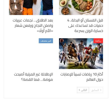
قبل الفستان أو البدلة.. 4
بعد الطلاق… نجمات عربيات
حميات قد تساعدك على
واصلن النجاح ورفعن شعار
خسارة الوزن بسرعة
«الأم أولًا»
رياضة
غير مصنف
أكثر 10 رياضات تسبباً للإصابات
الإطلالة غير المرتبة أصبحت
حول العالم
موضة… فما القصة؟
السابق
التالي