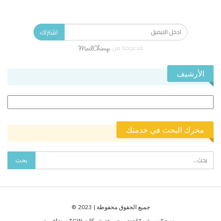
الاشتراك في النشرة الإخبارية ليصلك كل جديد.
اشتراك
مدعومة من
الأرشيف
الأرشيف
محرك البحث في خدمتك
جميع الحقوق محفوظة | 2023 ©
منصة "نص خبر" احدى مجموعة شركات TGW سنغافورة